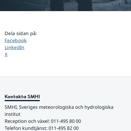
Dela sidan på
:
Dela sidan på
Facebook
Dela sidan på
LinkedIn
Dela sidan på
X
Kontakta SMHI
SMHI, Sveriges meteorologiska och hydrologiska 
institut
Reception och växel: 011-495 80 00
Telefon kundtjänst: 011-495 82 00