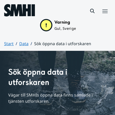
Hoppa till sidans innehåll
Meny
Varning
Gul, Sverige
Start
Data
Sök öppna data i utforskaren
Huvudinnehåll
Sök öppna data i 
utforskaren
Vägar till SMHIs öppna data finns samlade i 
tjänsten utforskaren.