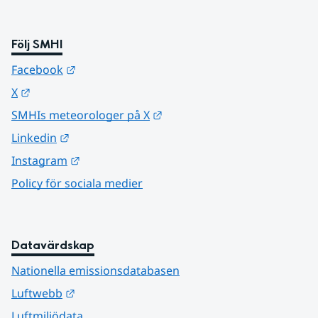
Följ SMHI
Länk till annan webbplats.
Facebook
Länk till annan webbplats.
X
Länk till annan webbplats.
SMHIs meteorologer på X
Länk till annan webbplats.
Linkedin
Länk till annan webbplats.
Instagram
Policy för sociala medier
Datavärdskap
Nationella emissionsdatabasen
Länk till annan webbplats.
Luftwebb
Luftmiljödata