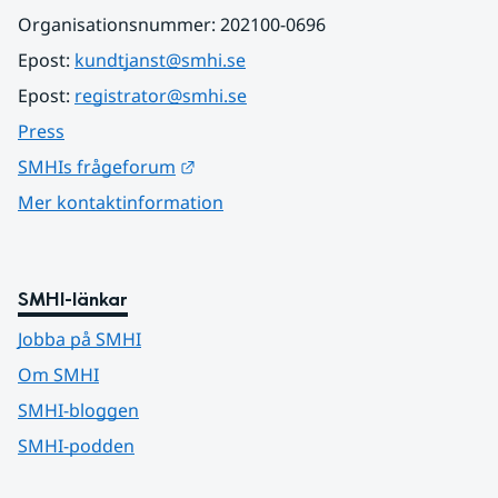
Organisationsnummer: 202100-0696
Epost: 
kundtjanst@smhi.se
Epost: 
registrator@smhi.se
Press
Länk till annan webbplats.
SMHIs frågeforum
Mer kontaktinformation
SMHI-länkar
Jobba på SMHI
Om SMHI
SMHI-bloggen
SMHI-podden