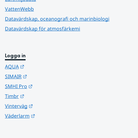
VattenWebb
Datavärdskap, oceanografi och marinbiologi
Datavärdskap för atmosfärkemi
Logga in
Länk till annan webbplats.
AQUA
Länk till annan webbplats.
SIMAIR
Länk till annan webbplats.
SMHI Pro
Länk till annan webbplats.
Timbr
Länk till annan webbplats.
Vinterväg
Länk till annan webbplats.
Väderlarm