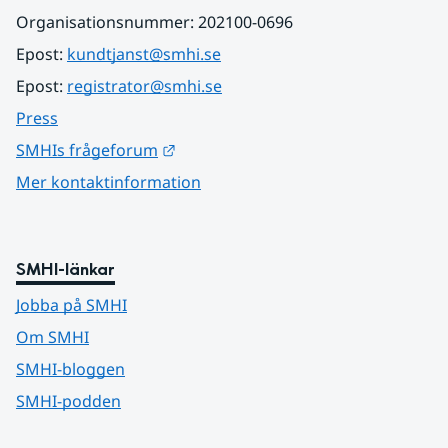
Organisationsnummer: 202100-0696
Epost: 
kundtjanst@smhi.se
Epost: 
registrator@smhi.se
Press
Länk till annan webbplats.
SMHIs frågeforum
Mer kontaktinformation
SMHI-länkar
Jobba på SMHI
Om SMHI
SMHI-bloggen
SMHI-podden