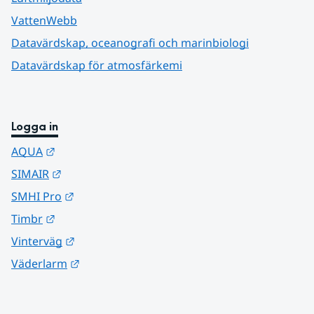
VattenWebb
Datavärdskap, oceanografi och marinbiologi
Datavärdskap för atmosfärkemi
Logga in
Länk till annan webbplats.
AQUA
Länk till annan webbplats.
SIMAIR
Länk till annan webbplats.
SMHI Pro
Länk till annan webbplats.
Timbr
Länk till annan webbplats.
Vinterväg
Länk till annan webbplats.
Väderlarm