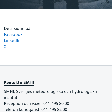
Dela sidan på
:
Dela sidan på
Facebook
Dela sidan på
LinkedIn
Dela sidan på
X
Kontakta SMHI
SMHI, Sveriges meteorologiska och hydrologiska 
institut
Reception och växel: 011-495 80 00
Telefon kundtjänst: 011-495 82 00