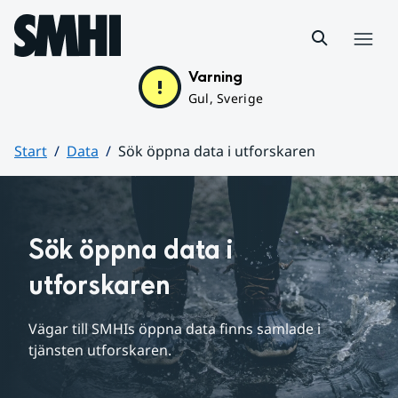
Hoppa till sidans innehåll
Meny
Varning
Gul, Sverige
Start
Data
Sök öppna data i utforskaren
Huvudinnehåll
Sök öppna data i 
utforskaren
Vägar till SMHIs öppna data finns samlade i 
tjänsten utforskaren.