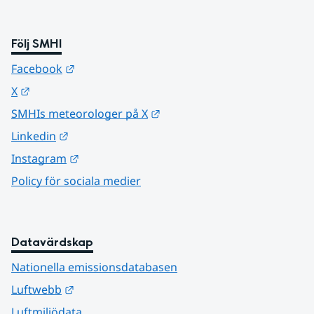
Följ SMHI
Länk till annan webbplats.
Facebook
Länk till annan webbplats.
X
Länk till annan webbplats.
SMHIs meteorologer på X
Länk till annan webbplats.
Linkedin
Länk till annan webbplats.
Instagram
Policy för sociala medier
Datavärdskap
Nationella emissionsdatabasen
Länk till annan webbplats.
Luftwebb
Luftmiljödata