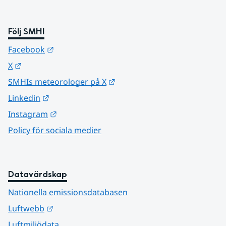
Följ SMHI
Länk till annan webbplats.
Facebook
Länk till annan webbplats.
X
Länk till annan webbplats.
SMHIs meteorologer på X
Länk till annan webbplats.
Linkedin
Länk till annan webbplats.
Instagram
Policy för sociala medier
Datavärdskap
Nationella emissionsdatabasen
Länk till annan webbplats.
Luftwebb
Luftmiljödata