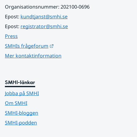
Organisationsnummer: 202100-0696
Epost: 
kundtjanst@smhi.se
Epost: 
registrator@smhi.se
Press
Länk till annan webbplats.
SMHIs frågeforum
Mer kontaktinformation
SMHI-länkar
Jobba på SMHI
Om SMHI
SMHI-bloggen
SMHI-podden