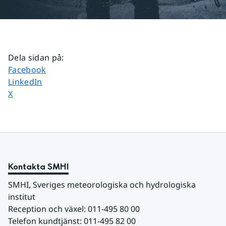
Dela sidan på
:
Dela sidan på
Facebook
Dela sidan på
LinkedIn
Dela sidan på
X
Kontakta SMHI
SMHI, Sveriges meteorologiska och hydrologiska 
institut
Reception och växel: 011-495 80 00
Telefon kundtjänst: 011-495 82 00