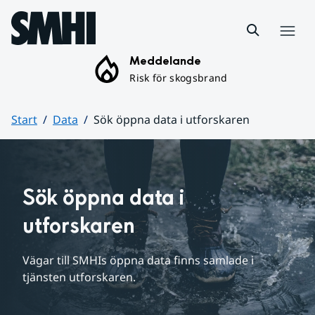
Hoppa till sidans innehåll
Meny
Meddelande
Risk för skogsbrand
Start
Data
Sök öppna data i utforskaren
Huvudinnehåll
Sök öppna data i 
utforskaren
Vägar till SMHIs öppna data finns samlade i 
tjänsten utforskaren.