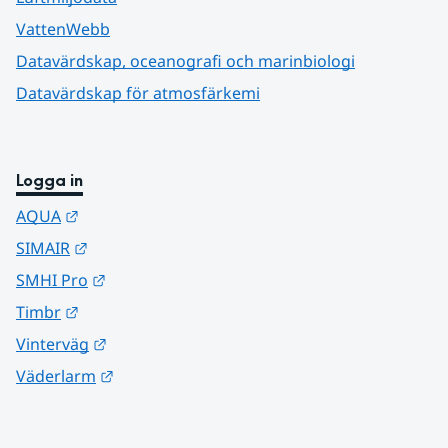
VattenWebb
Datavärdskap, oceanografi och marinbiologi
Datavärdskap för atmosfärkemi
Logga in
Länk till annan webbplats.
AQUA
Länk till annan webbplats.
SIMAIR
Länk till annan webbplats.
SMHI Pro
Länk till annan webbplats.
Timbr
Länk till annan webbplats.
Vinterväg
Länk till annan webbplats.
Väderlarm