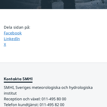
Dela sidan på
:
Dela sidan på
Facebook
Dela sidan på
LinkedIn
Dela sidan på
X
Kontakta SMHI
SMHI, Sveriges meteorologiska och hydrologiska 
institut
Reception och växel: 011-495 80 00
Telefon kundtjänst: 011-495 82 00