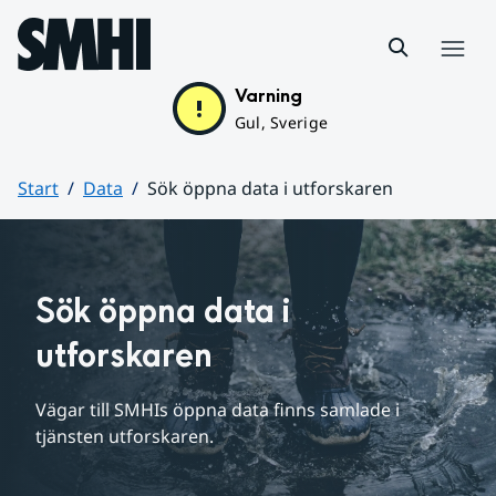
Hoppa till sidans innehåll
Meny
Varning
Gul, Sverige
Start
Data
Sök öppna data i utforskaren
Huvudinnehåll
Sök öppna data i 
utforskaren
Vägar till SMHIs öppna data finns samlade i 
tjänsten utforskaren.