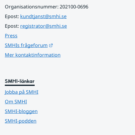
Organisationsnummer: 202100-0696
Epost: 
kundtjanst@smhi.se
Epost: 
registrator@smhi.se
Press
Länk till annan webbplats.
SMHIs frågeforum
Mer kontaktinformation
SMHI-länkar
Jobba på SMHI
Om SMHI
SMHI-bloggen
SMHI-podden