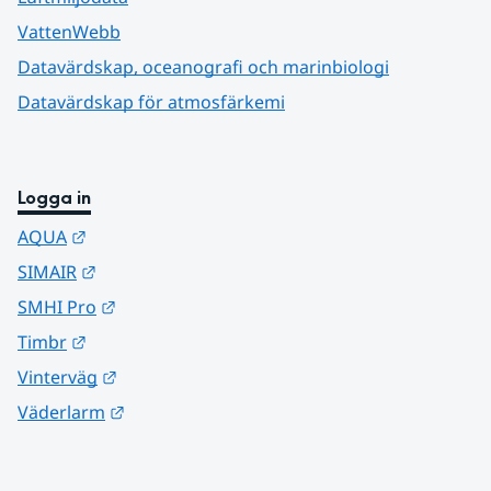
VattenWebb
Datavärdskap, oceanografi och marinbiologi
Datavärdskap för atmosfärkemi
Logga in
Länk till annan webbplats.
AQUA
Länk till annan webbplats.
SIMAIR
Länk till annan webbplats.
SMHI Pro
Länk till annan webbplats.
Timbr
Länk till annan webbplats.
Vinterväg
Länk till annan webbplats.
Väderlarm