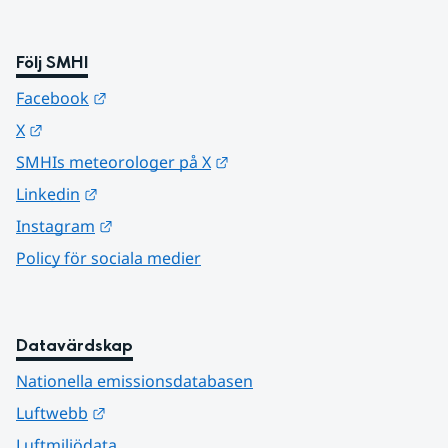
Följ SMHI
Länk till annan webbplats.
Facebook
Länk till annan webbplats.
X
Länk till annan webbplats.
SMHIs meteorologer på X
Länk till annan webbplats.
Linkedin
Länk till annan webbplats.
Instagram
Policy för sociala medier
Datavärdskap
Nationella emissionsdatabasen
Länk till annan webbplats.
Luftwebb
Luftmiljödata