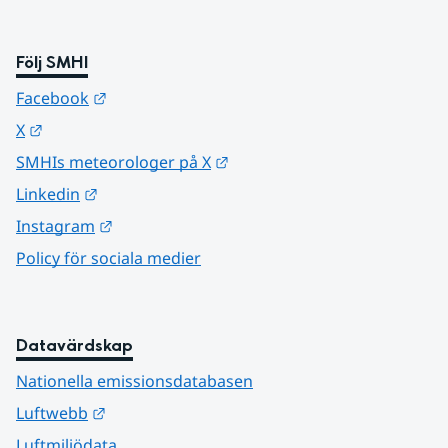
Följ SMHI
Länk till annan webbplats.
Facebook
Länk till annan webbplats.
X
Länk till annan webbplats.
SMHIs meteorologer på X
Länk till annan webbplats.
Linkedin
Länk till annan webbplats.
Instagram
Policy för sociala medier
Datavärdskap
Nationella emissionsdatabasen
Länk till annan webbplats.
Luftwebb
Luftmiljödata