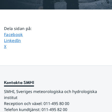
Dela sidan på
:
Dela sidan på
Facebook
Dela sidan på
LinkedIn
Dela sidan på
X
Kontakta SMHI
SMHI, Sveriges meteorologiska och hydrologiska 
institut
Reception och växel: 011-495 80 00
Telefon kundtjänst: 011-495 82 00