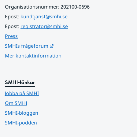
Organisationsnummer: 202100-0696
Epost: 
kundtjanst@smhi.se
Epost: 
registrator@smhi.se
Press
Länk till annan webbplats.
SMHIs frågeforum
Mer kontaktinformation
SMHI-länkar
Jobba på SMHI
Om SMHI
SMHI-bloggen
SMHI-podden