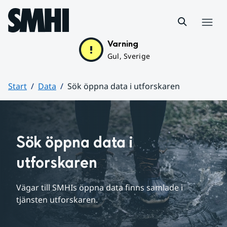
Hoppa till sidans innehåll
Meny
Varning
Gul, Sverige
Start
Data
Sök öppna data i utforskaren
Huvudinnehåll
Sök öppna data i 
utforskaren
Vägar till SMHIs öppna data finns samlade i 
tjänsten utforskaren.