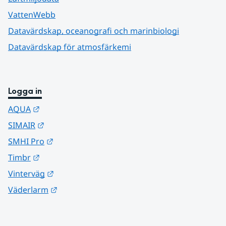
VattenWebb
Datavärdskap, oceanografi och marinbiologi
Datavärdskap för atmosfärkemi
Logga in
Länk till annan webbplats.
AQUA
Länk till annan webbplats.
SIMAIR
Länk till annan webbplats.
SMHI Pro
Länk till annan webbplats.
Timbr
Länk till annan webbplats.
Vinterväg
Länk till annan webbplats.
Väderlarm