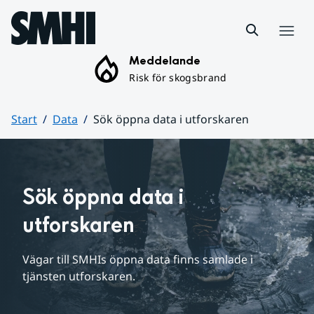
Hoppa till sidans innehåll
Meny
Meddelande
Risk för skogsbrand
Start
Data
Sök öppna data i utforskaren
Huvudinnehåll
Sök öppna data i 
utforskaren
Vägar till SMHIs öppna data finns samlade i 
tjänsten utforskaren.