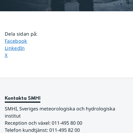
Dela sidan på
:
Dela sidan på
Facebook
Dela sidan på
LinkedIn
Dela sidan på
X
Kontakta SMHI
SMHI, Sveriges meteorologiska och hydrologiska 
institut
Reception och växel: 011-495 80 00
Telefon kundtjänst: 011-495 82 00