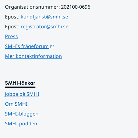
Organisationsnummer: 202100-0696
Epost: 
kundtjanst@smhi.se
Epost: 
registrator@smhi.se
Press
Länk till annan webbplats.
SMHIs frågeforum
Mer kontaktinformation
SMHI-länkar
Jobba på SMHI
Om SMHI
SMHI-bloggen
SMHI-podden