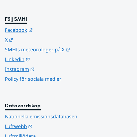
Följ SMHI
Länk till annan webbplats.
Facebook
Länk till annan webbplats.
X
Länk till annan webbplats.
SMHIs meteorologer på X
Länk till annan webbplats.
Linkedin
Länk till annan webbplats.
Instagram
Policy för sociala medier
Datavärdskap
Nationella emissionsdatabasen
Länk till annan webbplats.
Luftwebb
Luftmiljödata