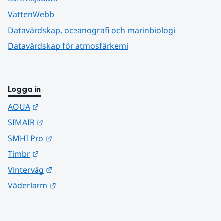
VattenWebb
Datavärdskap, oceanografi och marinbiologi
Datavärdskap för atmosfärkemi
Logga in
Länk till annan webbplats.
AQUA
Länk till annan webbplats.
SIMAIR
Länk till annan webbplats.
SMHI Pro
Länk till annan webbplats.
Timbr
Länk till annan webbplats.
Vinterväg
Länk till annan webbplats.
Väderlarm