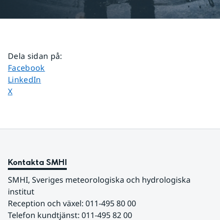
Dela sidan på
:
Dela sidan på
Facebook
Dela sidan på
LinkedIn
Dela sidan på
X
Kontakta SMHI
SMHI, Sveriges meteorologiska och hydrologiska 
institut
Reception och växel: 011-495 80 00
Telefon kundtjänst: 011-495 82 00