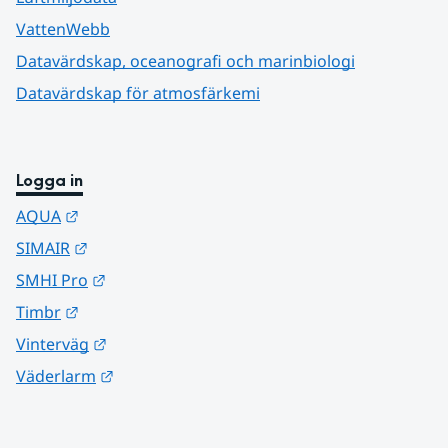
VattenWebb
Datavärdskap, oceanografi och marinbiologi
Datavärdskap för atmosfärkemi
Logga in
Länk till annan webbplats.
AQUA
Länk till annan webbplats.
SIMAIR
Länk till annan webbplats.
SMHI Pro
Länk till annan webbplats.
Timbr
Länk till annan webbplats.
Vinterväg
Länk till annan webbplats.
Väderlarm