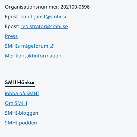
Organisationsnummer: 202100-0696
Epost: 
kundtjanst@smhi.se
Epost: 
registrator@smhi.se
Press
Länk till annan webbplats.
SMHIs frågeforum
Mer kontaktinformation
SMHI-länkar
Jobba på SMHI
Om SMHI
SMHI-bloggen
SMHI-podden