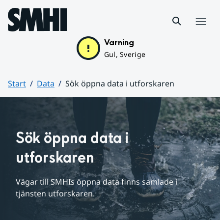
Hoppa till sidans innehåll
Meny
Varning
Gul, Sverige
Start
Data
Sök öppna data i utforskaren
Huvudinnehåll
Sök öppna data i 
utforskaren
Vägar till SMHIs öppna data finns samlade i 
tjänsten utforskaren.