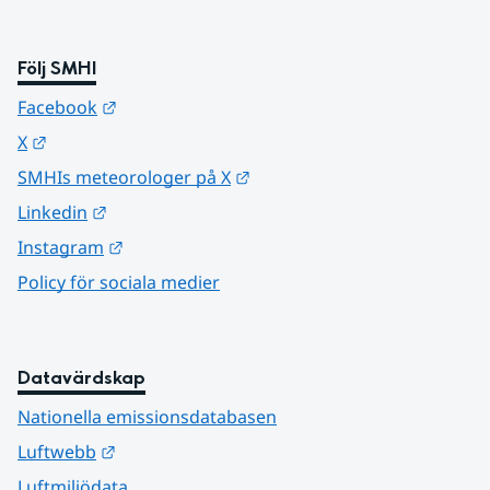
Följ SMHI
Länk till annan webbplats.
Facebook
Länk till annan webbplats.
X
Länk till annan webbplats.
SMHIs meteorologer på X
Länk till annan webbplats.
Linkedin
Länk till annan webbplats.
Instagram
Policy för sociala medier
Datavärdskap
Nationella emissionsdatabasen
Länk till annan webbplats.
Luftwebb
Luftmiljödata