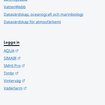
VattenWebb
Datavärdskap, oceanografi och marinbiologi
Datavärdskap för atmosfärkemi
Logga in
Länk till annan webbplats.
AQUA
Länk till annan webbplats.
SIMAIR
Länk till annan webbplats.
SMHI Pro
Länk till annan webbplats.
Timbr
Länk till annan webbplats.
Vinterväg
Länk till annan webbplats.
Väderlarm