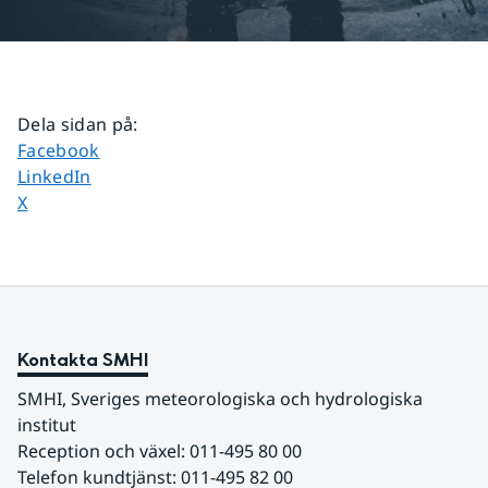
Dela sidan på
:
Dela sidan på
Facebook
Dela sidan på
LinkedIn
Dela sidan på
X
Kontakta SMHI
SMHI, Sveriges meteorologiska och hydrologiska 
institut
Reception och växel: 011-495 80 00
Telefon kundtjänst: 011-495 82 00