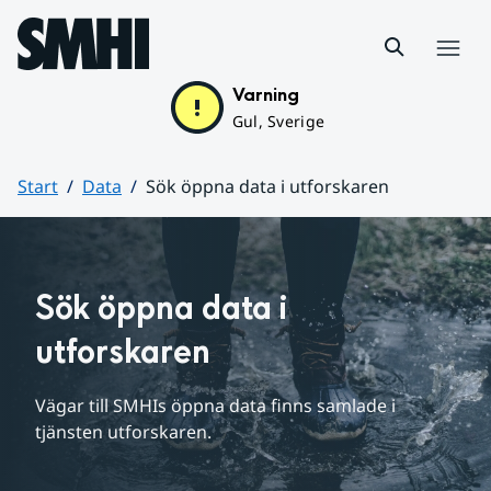
Hoppa till sidans innehåll
Meny
Varning
Gul, Sverige
Start
Data
Sök öppna data i utforskaren
Huvudinnehåll
Sök öppna data i 
utforskaren
Vägar till SMHIs öppna data finns samlade i 
tjänsten utforskaren.