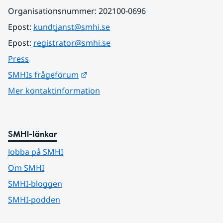
Organisationsnummer: 202100-0696
Epost: 
kundtjanst@smhi.se
Epost: 
registrator@smhi.se
Press
Länk till annan webbplats.
SMHIs frågeforum
Mer kontaktinformation
SMHI-länkar
Jobba på SMHI
Om SMHI
SMHI-bloggen
SMHI-podden