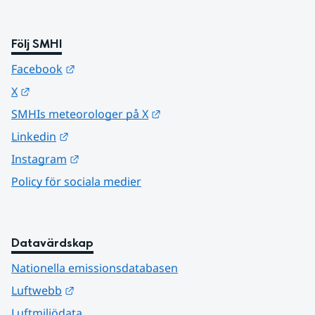
Följ SMHI
Länk till annan webbplats.
Facebook
Länk till annan webbplats.
X
Länk till annan webbplats.
SMHIs meteorologer på X
Länk till annan webbplats.
Linkedin
Länk till annan webbplats.
Instagram
Policy för sociala medier
Datavärdskap
Nationella emissionsdatabasen
Länk till annan webbplats.
Luftwebb
Luftmiljödata