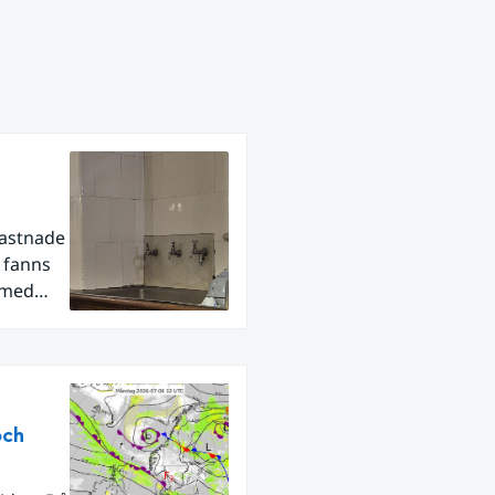
fastnade
r fanns
 med
och