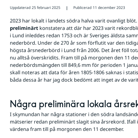
Uppdaterad
25 februari 2025
Publicerad
11 december 2023
❘
preliminärt
 konstatera att där har 2023 varit rekord
i Lund inleddes redan 1753 och är Sveriges äldsta sa
nederbörd. Under de 270 år som förflutit var den tidig
högsta årsnederbörd i Lund från 2006. Det året föll tot
nu alltså överskridits. Fram till på morgonen den 11 
nederbördsmängden till 849,6 mm för perioden 1 januar
skall noteras att data för åren 1805-1806 saknas i statist
båda dessa år har jag dock bedömt att inget av de vari
Några preliminära lokala årsreko
I skymundan har några stationer i den södra landsän
mätserier redan preliminärt slagit sina årsrekord. Ifall 
värdena fram till på morgonen den 11 december.