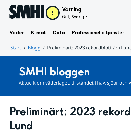
Hoppa till sidans innehåll
Varning
Gul, Sverige
Väder
Klimat
Data
Professionella tjänster
Start
Blogg
Preliminärt: 2023 rekordblött år i Lun
Huvudinnehåll
SMHI bloggen
Aktuellt om väderläget, tillståndet i hav, sjöar och
Preliminärt: 2023 rekordbl
Lund