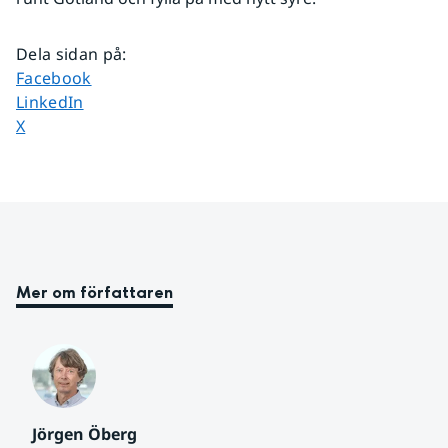
Dela sidan på
:
Dela sidan på
Facebook
Dela sidan på
LinkedIn
Dela sidan på
X
Mer om författaren
Jörgen Öberg