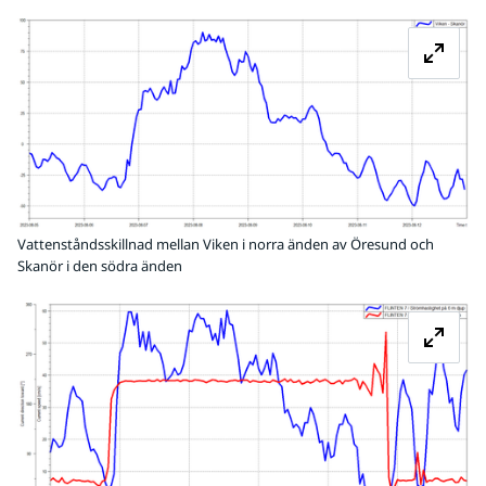
Fö
Vattenståndsskillnad mellan Viken i norra änden av Öresund och
Skanör i den södra änden
Fö