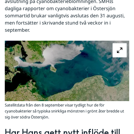
avslutning på cyanobakterieblomningen. SMHIs 
dagliga rapporter om cyanobakterier i Östersjön 
sommartid brukar vanligtvis avslutas den 31 augusti, 
men fortsätter i skrivande stund två veckor in i 
september.
Fö
Satellitdata från den 8 september visar tydligt hur de för
cyanobakterier så typiska snirkliga mönstren i grönt åter bredde ut
sig över södra Östersjön.
Har Hans gett nytt inflöde till 