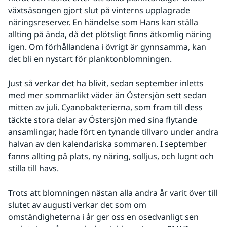
växtsäsongen gjort slut på vinterns upplagrade 
näringsreserver. En händelse som Hans kan ställa 
allting på ända, då det plötsligt finns åtkomlig näring 
igen. Om förhållandena i övrigt är gynnsamma, kan 
det bli en nystart för planktonblomningen.
Just så verkar det ha blivit, sedan september inletts 
med mer sommarlikt väder än Östersjön sett sedan 
mitten av juli. Cyanobakterierna, som fram till dess 
täckte stora delar av Östersjön med sina flytande 
ansamlingar, hade fört en tynande tillvaro under andra 
halvan av den kalendariska sommaren. I september 
fanns allting på plats, ny näring, solljus, och lugnt och 
stilla till havs.
Trots att blomningen nästan alla andra år varit över till 
slutet av augusti verkar det som om 
omständigheterna i år ger oss en osedvanligt sen 