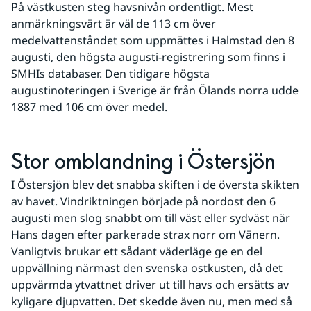
På västkusten steg havsnivån ordentligt. Mest 
anmärkningsvärt är väl de 113 cm över 
medelvattenståndet som uppmättes i Halmstad den 8 
augusti, den högsta augusti-registrering som finns i 
SMHIs databaser. Den tidigare högsta 
augustinoteringen i Sverige är från Ölands norra udde 
1887 med 106 cm över medel.
Stor omblandning i Östersjön
I Östersjön blev det snabba skiften i de översta skikten 
av havet. Vindriktningen började på nordost den 6 
augusti men slog snabbt om till väst eller sydväst när 
Hans dagen efter parkerade strax norr om Vänern. 
Vanligtvis brukar ett sådant väderläge ge en del 
uppvällning närmast den svenska ostkusten, då det 
uppvärmda ytvattnet driver ut till havs och ersätts av 
kyligare djupvatten. Det skedde även nu, men med så 