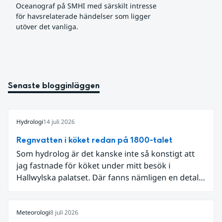
Oceanograf på SMHI med särskilt intresse 
för havsrelaterade händelser som ligger 
utöver det vanliga.
Senaste blogginläggen
Hydrologi
14 juli 2026
Regnvatten i köket redan på 1800-talet
Som hydrolog är det kanske inte så konstigt att
jag fastnade för köket under mitt besök i
Hallwylska palatset. Där fanns nämligen en detalj
som knöt ihop 1800-talets teknik med dagens
diskussion om vattenhushållning.
Meteorologi
8 juli 2026