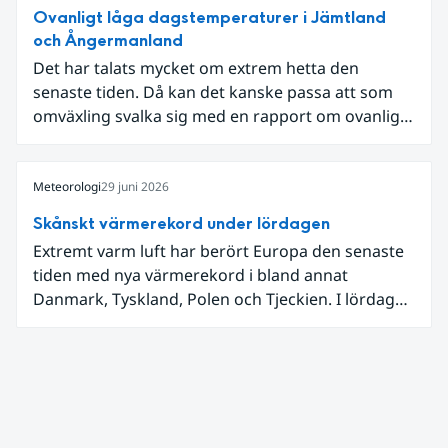
Ovanligt låga dagstemperaturer i Jämtland
och Ångermanland
Det har talats mycket om extrem hetta den
senaste tiden. Då kan det kanske passa att som
omväxling svalka sig med en rapport om ovanligt
låga dagstemperaturer i Ångermanland och
Jämtland och stormbyar på Gotland.
Meteorologi
29 juni 2026
Skånskt värmerekord under lördagen
Extremt varm luft har berört Europa den senaste
tiden med nya värmerekord i bland annat
Danmark, Tyskland, Polen och Tjeckien. I lördags
den 27 juni kom en nordlig utlöpare av den allra
varmaste luften tillfälligt in över våra allra
sydligaste landskap.