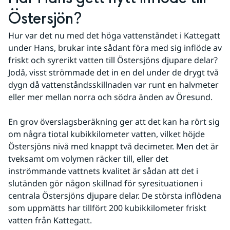
Östersjön?
Hur var det nu med det höga vattenståndet i Kattegatt 
under Hans, brukar inte sådant föra med sig inflöde av 
friskt och syrerikt vatten till Östersjöns djupare delar? 
Jodå, visst strömmade det in en del under de drygt två 
dygn då vattenståndsskillnaden var runt en halvmeter 
eller mer mellan norra och södra änden av Öresund.
En grov överslagsberäkning ger att det kan ha rört sig 
om några tiotal kubikkilometer vatten, vilket höjde 
Östersjöns nivå med knappt två decimeter. Men det är 
tveksamt om volymen räcker till, eller det 
inströmmande vattnets kvalitet är sådan att det i 
slutänden gör någon skillnad för syresituationen i 
centrala Östersjöns djupare delar. De största inflödena 
som uppmätts har tillfört 200 kubikkilometer friskt 
vatten från Kattegatt.