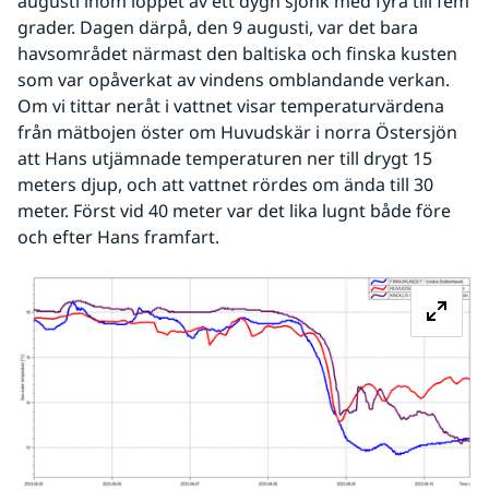
augusti inom loppet av ett dygn sjönk med fyra till fem 
grader. Dagen därpå, den 9 augusti, var det bara 
havsområdet närmast den baltiska och finska kusten 
som var opåverkat av vindens omblandande verkan. 
Om vi tittar neråt i vattnet visar temperaturvärdena 
från mätbojen öster om Huvudskär i norra Östersjön 
att Hans utjämnade temperaturen ner till drygt 15 
meters djup, och att vattnet rördes om ända till 30 
meter. Först vid 40 meter var det lika lugnt både före 
och efter Hans framfart.
Fö