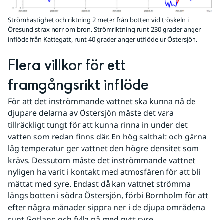
Strömhastighet och riktning 2 meter från botten vid tröskeln i
Öresund strax norr om bron. Strömriktning runt 230 grader anger
inflöde från Kattegatt, runt 40 grader anger utflöde ur Östersjön.
Flera villkor för ett 
framgångsrikt inflöde
För att det inströmmande vattnet ska kunna nå de 
djupare delarna av Östersjön måste det vara 
tillräckligt tungt för att kunna rinna in under det 
vatten som redan finns där. En hög salthalt och gärna 
låg temperatur ger vattnet den högre densitet som 
krävs. Dessutom måste det inströmmande vattnet 
nyligen ha varit i kontakt med atmosfären för att bli 
mättat med syre. Endast då kan vattnet strömma 
längs botten i södra Östersjön, förbi Bornholm för att 
efter några månader sippra ner i de djupa områdena 
runt Gotland och fylla på med nytt syre.