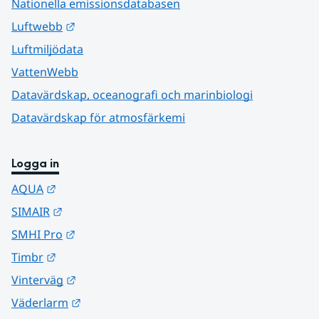
Nationella emissionsdatabasen
Länk till annan webbplats.
Luftwebb
Luftmiljödata
VattenWebb
Datavärdskap, oceanografi och marinbiologi
Datavärdskap för atmosfärkemi
Logga in
Länk till annan webbplats.
AQUA
Länk till annan webbplats.
SIMAIR
Länk till annan webbplats.
SMHI Pro
Länk till annan webbplats.
Timbr
Länk till annan webbplats.
Vinterväg
Länk till annan webbplats.
Väderlarm