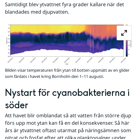
Samtidigt blev ytvattnet fyra grader kallare när det 
blandades med djupvatten.
Fö
Bilden visar temperaturen från ytan till botten uppmätt av en glider
som färdats i havet kring Bornholm den 1–11 augusti.
Nystart för cyanobakterierna i 
söder
Att havet blir omblandat så att vatten från större djup 
förs upp mot ytan kan få en del konsekvenser. Så här 
års är ytvattnet oftast utarmat på näringsämnen som 
nitrat och fosfat efter att olika planktonalger under 