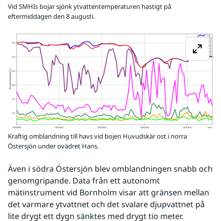
Vid SMHIs bojar sjönk ytvattentemperaturen hastigt på
eftermiddagen den 8 augusti.
Fö
Kraftig omblandning till havs vid bojen Huvudskär ost i norra
Östersjön under ovädret Hans.
Även i södra Östersjön blev omblandningen snabb och 
genomgripande. Data från ett autonomt 
mätinstrument vid Bornholm visar att gränsen mellan 
det varmare ytvattnet och det svalare djupvattnet på 
lite drygt ett dygn sänktes med drygt tio meter. 