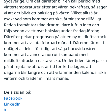
Sydsverige. Om det därefter blir en kall period med 
vintertemperaturer efter att våren bekräftats, så säger 
vi att det blivit ett bakslag på våren. Vilket alltså är 
exakt vad som kommer att ske, åtminstone tillfälligt. 
Redan framåt torsdag drar mildare luft in igen och 
följs sedan av ett nytt bakslag under fredag-lördag. 
Därefter pekar prognosen på att en ny mildluftsattack 
kommer att avsluta februari månad. Däremot är det i 
nuläget alldeles för tidigt att säga huruvida våren 
kommer att avancera norrut i samband med 
mildluftsattacken nästa vecka. Under tiden får vi passa 
på att njuta av att det är tid för fettisdagen, att 
dagarna blir längre och att vi lämnar den kalendariska 
vintern och träder in i mars månad.
Dela sidan på
:
Dela sidan på
Facebook
Dela sidan på
LinkedIn
Dela sidan på
X