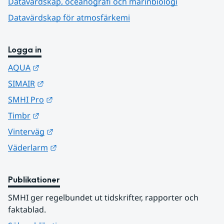
Datavärdskap, oceanografi och marinbiologi
Datavärdskap för atmosfärkemi
Logga in
Länk till annan webbplats.
AQUA
Länk till annan webbplats.
SIMAIR
Länk till annan webbplats.
SMHI Pro
Länk till annan webbplats.
Timbr
Länk till annan webbplats.
Vinterväg
Länk till annan webbplats.
Väderlarm
Publikationer
SMHI ger regelbundet ut tidskrifter, rapporter och 
faktablad.