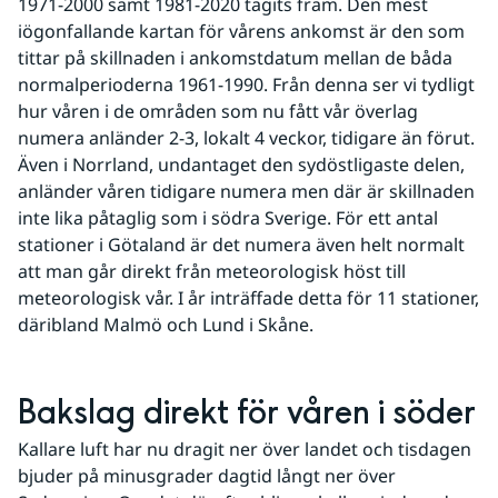
1971-2000 samt 1981-2020 tagits fram. Den mest 
iögonfallande kartan för vårens ankomst är den som 
tittar på skillnaden i ankomstdatum mellan de båda 
normalperioderna 1961-1990. Från denna ser vi tydligt 
hur våren i de områden som nu fått vår överlag 
numera anländer 2-3, lokalt 4 veckor, tidigare än förut. 
Även i Norrland, undantaget den sydöstligaste delen, 
anländer våren tidigare numera men där är skillnaden 
inte lika påtaglig som i södra Sverige. För ett antal 
stationer i Götaland är det numera även helt normalt 
att man går direkt från meteorologisk höst till 
meteorologisk vår. I år inträffade detta för 11 stationer, 
däribland Malmö och Lund i Skåne.
Bakslag direkt för våren i söder
Kallare luft har nu dragit ner över landet och tisdagen 
bjuder på minusgrader dagtid långt ner över 