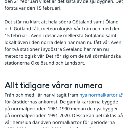
den 21 februari vilket är det sista av de sju dygnen. Det 
första var den 15 februari.
Det står nu klart att hela södra Götaland samt Öland 
och Gotland fått meteorologisk vår från och med den 
15 februari. Även i delar av mellersta Götaland samt 
lokalt även i den norra delen har man nu fått vår. Även 
för två stationer i sydöstra Svealand har man nu 
meteorologisk vår. Det rör sig om de två sörmländska 
stationerna Oxelösund och Landsort.
Allt tidigare vårar numera
Lä
Från och med i år har vi tagit fram 
nya normalkartor
för årstidernas ankomst. De gamla kartorna byggde 
på normalperioden 1961-1990 medan de nya bygger 
på normalperioden 1991-2020. Dessa kan betraktas på 
vår hemsida där även normalkartor för perioderna 