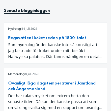
Senaste blogginläggen
Hydrologi
14 juli 2026
Regnvatten i köket redan på 1800-talet
Som hydrolog är det kanske inte så konstigt att
jag fastnade för köket under mitt besök i
Hallwylska palatset. Där fanns nämligen en detalj
som knöt ihop 1800-talets teknik med dagens
diskussion om vattenhushållning.
Meteorologi
8 juli 2026
Ovanligt låga dagstemperaturer i Jämtland
och Ångermanland
Det har talats mycket om extrem hetta den
senaste tiden. Då kan det kanske passa att som
omväxling svalka sig med en rapport om ovanligt