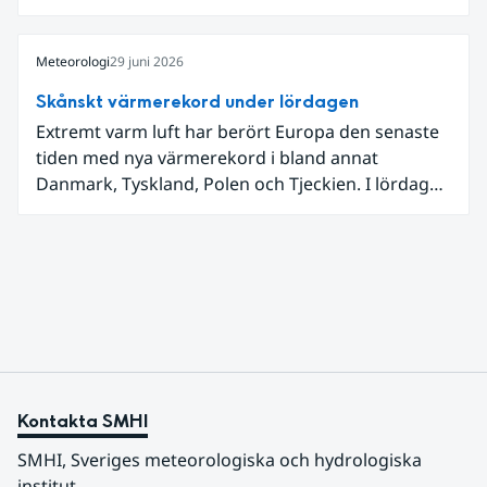
låga dagstemperaturer i Ångermanland och
Jämtland och stormbyar på Gotland.
Meteorologi
29 juni 2026
Skånskt värmerekord under lördagen
Extremt varm luft har berört Europa den senaste
tiden med nya värmerekord i bland annat
Danmark, Tyskland, Polen och Tjeckien. I lördags
den 27 juni kom en nordlig utlöpare av den allra
varmaste luften tillfälligt in över våra allra
sydligaste landskap.
Kontakta SMHI
SMHI, Sveriges meteorologiska och hydrologiska 
institut