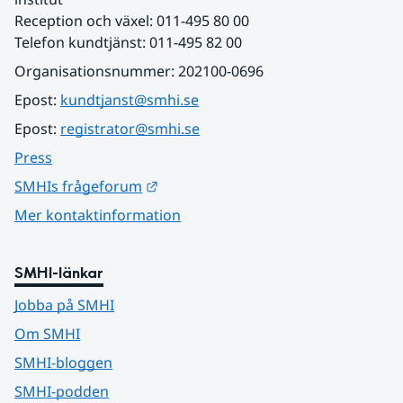
Reception och växel: 011-495 80 00
Telefon kundtjänst: 011-495 82 00
Organisationsnummer: 202100-0696
Epost: 
kundtjanst@smhi.se
Epost: 
registrator@smhi.se
Press
Länk till annan webbplats.
SMHIs frågeforum
Mer kontaktinformation
SMHI-länkar
Jobba på SMHI
Om SMHI
SMHI-bloggen
SMHI-podden