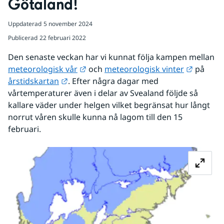
Götaland!
Uppdaterad
5 november 2024
Publicerad
22 februari 2022
Den senaste veckan har vi kunnat följa kampen mellan 
Länk till annan webbplats.
Länk til
meteorologisk vår
 och 
meteorologisk vinter
 på 
Länk till annan webbplats.
årstidskartan
. Efter några dagar med 
vårtemperaturer även i delar av Svealand följde så 
kallare väder under helgen vilket begränsat hur långt 
norrut våren skulle kunna nå lagom till den 15 
februari.
Fö