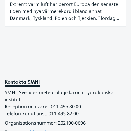
Extremt varm luft har berört Europa den senaste
tiden med nya värmerekord i bland annat
Danmark, Tyskland, Polen och Tjeckien. I lördags
den 27 juni kom en nordlig utlöpare av den allra
varmaste luften tillfälligt in över våra allra
sydligaste landskap.
Kontakta SMHI
SMHI, Sveriges meteorologiska och hydrologiska 
institut
Reception och växel: 011-495 80 00
Telefon kundtjänst: 011-495 82 00
Organisationsnummer: 202100-0696