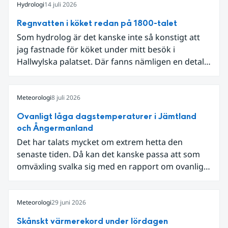
Hydrologi
14 juli 2026
Regnvatten i köket redan på 1800-talet
Som hydrolog är det kanske inte så konstigt att
jag fastnade för köket under mitt besök i
Hallwylska palatset. Där fanns nämligen en detalj
som knöt ihop 1800-talets teknik med dagens
diskussion om vattenhushållning.
Meteorologi
8 juli 2026
Ovanligt låga dagstemperaturer i Jämtland
och Ångermanland
Det har talats mycket om extrem hetta den
senaste tiden. Då kan det kanske passa att som
omväxling svalka sig med en rapport om ovanligt
låga dagstemperaturer i Ångermanland och
Jämtland och stormbyar på Gotland.
Meteorologi
29 juni 2026
Skånskt värmerekord under lördagen