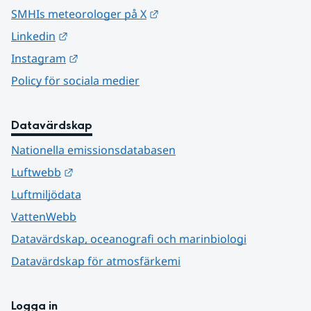
Länk till annan webbplats.
SMHIs meteorologer på X
Länk till annan webbplats.
Linkedin
Länk till annan webbplats.
Instagram
Policy för sociala medier
Datavärdskap
Nationella emissionsdatabasen
Länk till annan webbplats.
Luftwebb
Luftmiljödata
VattenWebb
Datavärdskap, oceanografi och marinbiologi
Datavärdskap för atmosfärkemi
Logga in