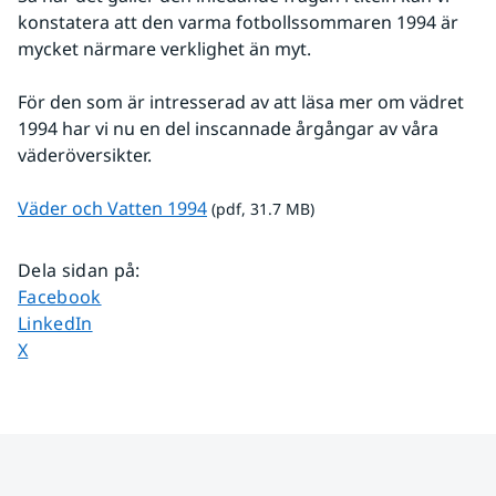
konstatera att den varma fotbollssommaren 1994 är 
mycket närmare verklighet än myt.
För den som är intresserad av att läsa mer om vädret 
1994 har vi nu en del inscannade årgångar av våra 
väderöversikter.
pdf, 31.7 MB.
Väder och Vatten 1994
 (pdf, 31.7 MB)
Dela sidan på
:
Dela sidan på
Facebook
Dela sidan på
LinkedIn
Dela sidan på
X