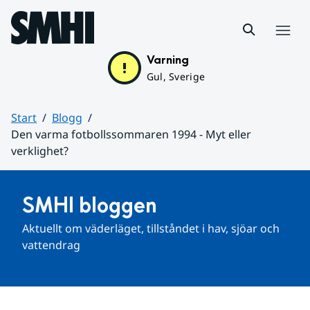
Hoppa till sidans innehåll
Meny
Varning
Gul, Sverige
Start
Blogg
Den varma fotbollssommaren 1994 - Myt eller
verklighet?
Huvudinnehåll
SMHI bloggen
Aktuellt om väderläget, tillståndet i hav, sjöar och 
vattendrag