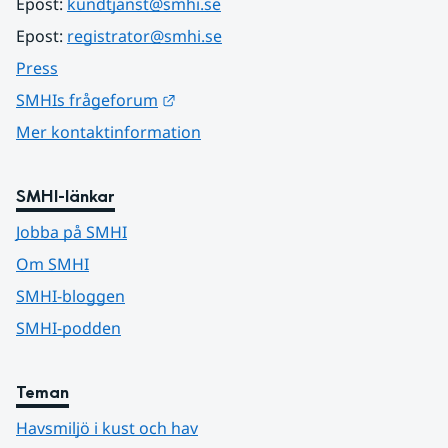
Epost: 
kundtjanst@smhi.se
Epost: 
registrator@smhi.se
Press
Länk till annan webbplats.
SMHIs frågeforum
Mer kontaktinformation
SMHI-länkar
Jobba på SMHI
Om SMHI
SMHI-bloggen
SMHI-podden
Teman
Havsmiljö i kust och hav