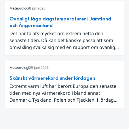
diskussion om vattenhushållning.
Meteorologi
8 juli 2026
Ovanligt låga dagstemperaturer i Jämtland
och Ångermanland
Det har talats mycket om extrem hetta den
senaste tiden. Då kan det kanske passa att som
omväxling svalka sig med en rapport om ovanligt
låga dagstemperaturer i Ångermanland och
Jämtland och stormbyar på Gotland.
Meteorologi
29 juni 2026
Skånskt värmerekord under lördagen
Extremt varm luft har berört Europa den senaste
tiden med nya värmerekord i bland annat
Danmark, Tyskland, Polen och Tjeckien. I lördags
den 27 juni kom en nordlig utlöpare av den allra
varmaste luften tillfälligt in över våra allra
sydligaste landskap.