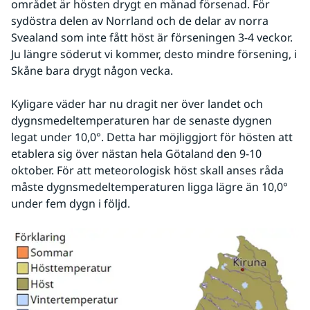
området är hösten drygt en månad försenad. För 
sydöstra delen av Norrland och de delar av norra 
Svealand som inte fått höst är förseningen 3-4 veckor. 
Ju längre söderut vi kommer, desto mindre försening, i 
Skåne bara drygt någon vecka.
Kyligare väder har nu dragit ner över landet och 
dygnsmedeltemperaturen har de senaste dygnen 
legat under 10,0°. Detta har möjliggjort för hösten att 
etablera sig över nästan hela Götaland den 9-10 
oktober. För att meteorologisk höst skall anses råda 
måste dygnsmedeltemperaturen ligga lägre än 10,0° 
under fem dygn i följd. 