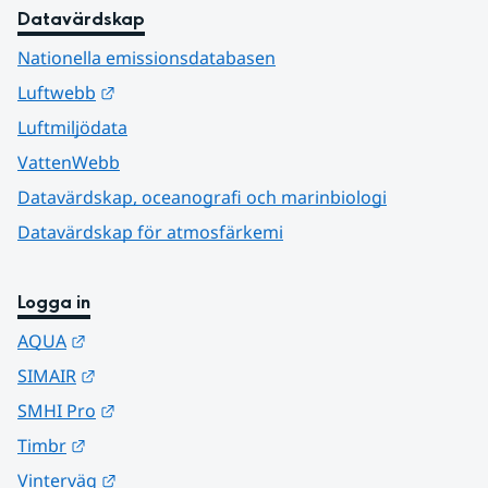
Datavärdskap
Nationella emissionsdatabasen
Länk till annan webbplats.
Luftwebb
Luftmiljödata
VattenWebb
Datavärdskap, oceanografi och marinbiologi
Datavärdskap för atmosfärkemi
Logga in
Länk till annan webbplats.
AQUA
Länk till annan webbplats.
SIMAIR
Länk till annan webbplats.
SMHI Pro
Länk till annan webbplats.
Timbr
Länk till annan webbplats.
Vinterväg