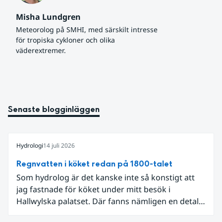
Misha Lundgren
Meteorolog på SMHI, med särskilt intresse 
för tropiska cykloner och olika 
väderextremer.
Senaste blogginläggen
Hydrologi
14 juli 2026
Regnvatten i köket redan på 1800-talet
Som hydrolog är det kanske inte så konstigt att
jag fastnade för köket under mitt besök i
Hallwylska palatset. Där fanns nämligen en detalj
som knöt ihop 1800-talets teknik med dagens