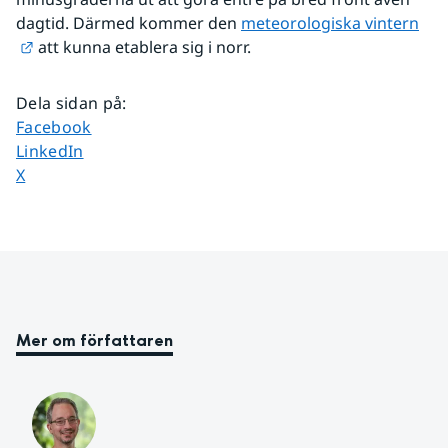
dagtid. Därmed kommer den 
meteorologiska vintern
Länk till annan webbplats.
 att kunna etablera sig i norr. 
Dela sidan på
:
Dela sidan på
Facebook
Dela sidan på
LinkedIn
Dela sidan på
X
Mer om författaren