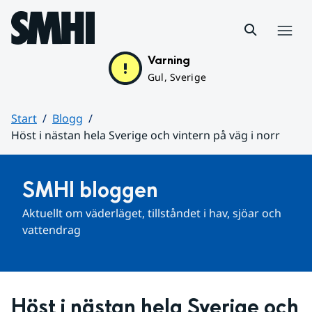
Hoppa till sidans innehåll
Meny
Varning
Gul, Sverige
Start
Blogg
Höst i nästan hela Sverige och vintern på väg i norr
Huvudinnehåll
SMHI bloggen
Aktuellt om väderläget, tillståndet i hav, sjöar och 
vattendrag
Höst i nästan hela Sverige och 