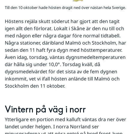
Till den 10 oktober hade hösten dragit ned över nästan hela Sverige.
Höstens rejäla skutt söderut har gjort att den tagit 
igen allt den förlorat. Lokalt i Skåne är den nu till och 
med någon eller några dagar före normal tidtabell. 
Några stationer, däribland Malmö och Stockholm, har 
sedan den 11 haft fyra dygn med hösttemperaturer.  
Även idag, torsdag, väntas dygnsmedeltemperaturen 
där hålla sig under 10,0°. Torsdag kväll, då 
dygnsmedelvärdet för det sista av de fem dygnen 
inkommit, vet vi ifall hösten anlände till Malmö och 
Stockholm den 11 oktober. 
Vintern på väg i norr
Ytterligare en portion med kalluft väntas dra ner över 
landet under helgen. I norra Norrland ser 
minusgraderna ut att göra entré på bred front även 