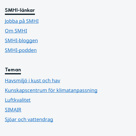
SMHI-länkar
Jobba på SMHI
Om SMHI
SMHI-bloggen
SMHI-podden
Teman
Havsmiljö i kust och hav
Kunskapscentrum för klimatanpassning
Luftkvalitet
SIMAIR
Sjöar och vattendrag