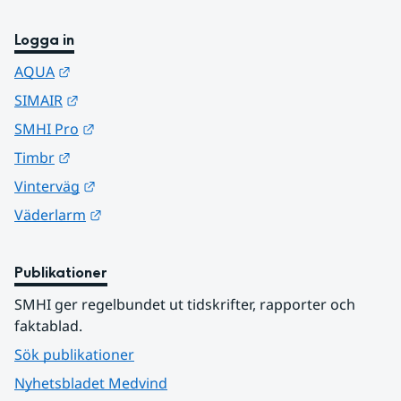
Logga in
Länk till annan webbplats.
AQUA
Länk till annan webbplats.
SIMAIR
Länk till annan webbplats.
SMHI Pro
Länk till annan webbplats.
Timbr
Länk till annan webbplats.
Vinterväg
Länk till annan webbplats.
Väderlarm
Publikationer
SMHI ger regelbundet ut tidskrifter, rapporter och 
faktablad.
Sök publikationer
Nyhetsbladet Medvind