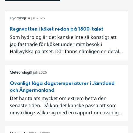
Hydrologi
14 juli 2026
Regnvatten i köket redan på 1800-talet
Som hydrolog är det kanske inte så konstigt att
jag fastnade för köket under mitt besök i
Hallwylska palatset. Där fanns nämligen en detalj
som knöt ihop 1800-talets teknik med dagens
diskussion om vattenhushållning.
Meteorologi
8 juli 2026
Ovanligt låga dagstemperaturer i Jämtland
och Ångermanland
Det har talats mycket om extrem hetta den
senaste tiden. Då kan det kanske passa att som
omväxling svalka sig med en rapport om ovanligt
låga dagstemperaturer i Ångermanland och
Jämtland och stormbyar på Gotland.