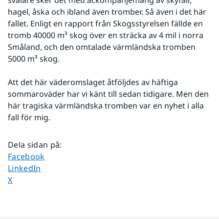
svalare sker det med ackompanjemang av skyfall, 
hagel, åska och ibland även tromber. Så även i det här 
fallet. Enligt en rapport från Skogsstyrelsen fällde en 
tromb 40000 m³ skog över en sträcka av 4 mil i norra 
Småland, och den omtalade värmländska tromben 
5000 m³ skog.
Att det här väderomslaget åtföljdes av häftiga 
sommaroväder har vi känt till sedan tidigare. Men den 
här tragiska värmländska tromben var en nyhet i alla 
fall för mig.
Dela sidan på
:
Dela sidan på
Facebook
Dela sidan på
LinkedIn
Dela sidan på
X