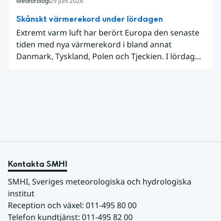
Meteorologi
29 juni 2026
Skånskt värmerekord under lördagen
Extremt varm luft har berört Europa den senaste
tiden med nya värmerekord i bland annat
Danmark, Tyskland, Polen och Tjeckien. I lördags
den 27 juni kom en nordlig utlöpare av den allra
varmaste luften tillfälligt in över våra allra
sydligaste landskap.
Kontakta SMHI
SMHI, Sveriges meteorologiska och hydrologiska 
institut
Reception och växel: 011-495 80 00
Telefon kundtjänst: 011-495 82 00