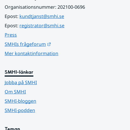
Organisationsnummer: 202100-0696
Epost: 
kundtjanst@smhi.se
Epost: 
registrator@smhi.se
Press
Länk till annan webbplats.
SMHIs frågeforum
Mer kontaktinformation
SMHI-länkar
Jobba på SMHI
Om SMHI
SMHI-bloggen
SMHI-podden
Teman