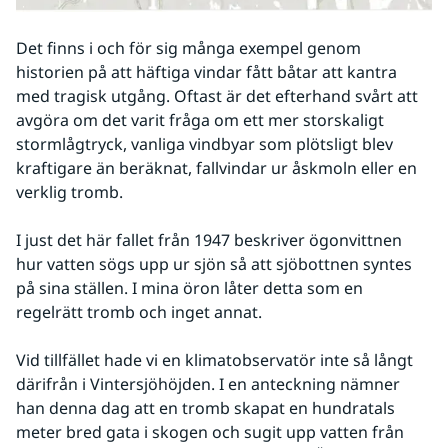
Det finns i och för sig många exempel genom 
historien på att häftiga vindar fått båtar att kantra 
med tragisk utgång. Oftast är det efterhand svårt att 
avgöra om det varit fråga om ett mer storskaligt 
stormlågtryck, vanliga vindbyar som plötsligt blev 
kraftigare än beräknat, fallvindar ur åskmoln eller en 
verklig tromb.
I just det här fallet från 1947 beskriver ögonvittnen 
hur vatten sögs upp ur sjön så att sjöbottnen syntes 
på sina ställen. I mina öron låter detta som en 
regelrätt tromb och inget annat.
Vid tillfället hade vi en klimatobservatör inte så långt 
därifrån i Vintersjöhöjden. I en anteckning nämner 
han denna dag att en tromb skapat en hundratals 
meter bred gata i skogen och sugit upp vatten från 