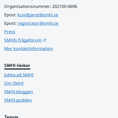
Organisationsnummer: 202100-0696
Epost: 
kundtjanst@smhi.se
Epost: 
registrator@smhi.se
Press
Länk till annan webbplats.
SMHIs frågeforum
Mer kontaktinformation
SMHI-länkar
Jobba på SMHI
Om SMHI
SMHI-bloggen
SMHI-podden
Teman