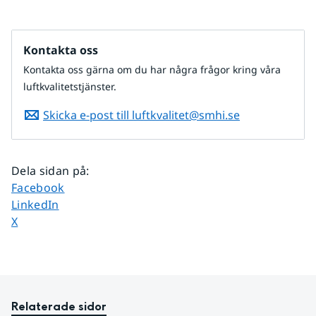
Kontakta oss
Kontakta oss gärna om du har några frågor kring våra
luftkvalitetstjänster.
Skicka e-post till luftkvalitet@smhi.se
Dela sidan på
:
Dela sidan på
Facebook
Dela sidan på
LinkedIn
Dela sidan på
X
Relaterade sidor