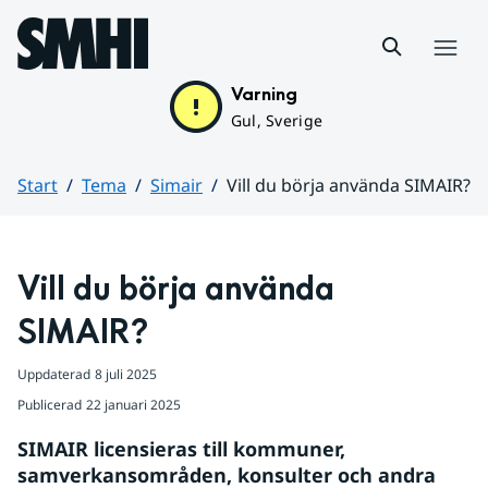
Hoppa till sidans innehåll
Meny
Varning
Gul, Sverige
Start
Tema
Simair
Vill du börja använda SIMAIR?
Huvudinnehåll
Vill du börja använda 
SIMAIR?
Uppdaterad
8 juli 2025
Publicerad
22 januari 2025
SIMAIR licensieras till kommuner, 
samverkansområden, konsulter och andra 