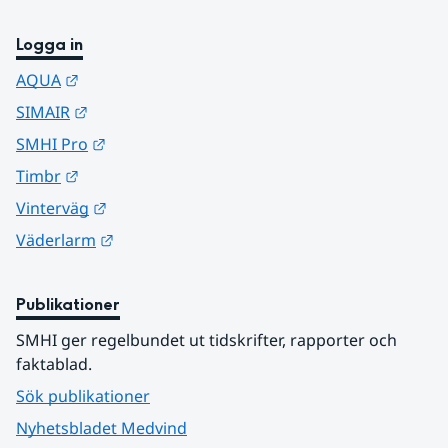
Logga in
Länk till annan webbplats.
AQUA
Länk till annan webbplats.
SIMAIR
Länk till annan webbplats.
SMHI Pro
Länk till annan webbplats.
Timbr
Länk till annan webbplats.
Vinterväg
Länk till annan webbplats.
Väderlarm
Publikationer
SMHI ger regelbundet ut tidskrifter, rapporter och 
faktablad.
Sök publikationer
Nyhetsbladet Medvind