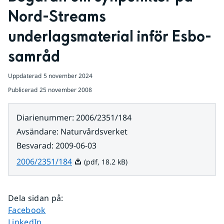
Nord-Streams 
underlagsmaterial inför Esbo-
samråd
Uppdaterad
5 november 2024
Publicerad
25 november 2008
Diarienummer
:
2006/2351/184
Avsändare
:
Naturvårdsverket
Besvarad
:
2009-06-03
Pdf, 18.2 kB.
2006/2351/184
(pdf, 18.2 kB)
Dela sidan på
:
Dela sidan på
Facebook
Dela sidan på
LinkedIn