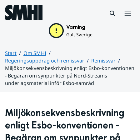
Hoppa till sidans innehåll
Meny
Varning
Gul, Sverige
Start
Om SMHI
Regeringsuppdrag och remissvar
Remissvar
Miljökonsekvensbeskrivning enligt Esbo-konventionen
- Begäran om synpunkter på Nord-Streams
underlagsmaterial inför Esbo-samråd
Huvudinnehåll
Miljökonsekvensbeskrivning 
enligt Esbo-konventionen - 
Begäran om synpunkter på 