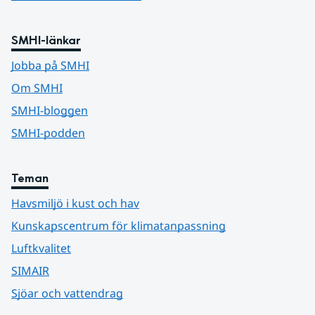
SMHI-länkar
Jobba på SMHI
Om SMHI
SMHI-bloggen
SMHI-podden
Teman
Havsmiljö i kust och hav
Kunskapscentrum för klimatanpassning
Luftkvalitet
SIMAIR
Sjöar och vattendrag