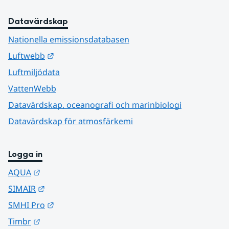
Datavärdskap
Nationella emissionsdatabasen
Länk till annan webbplats.
Luftwebb
Luftmiljödata
VattenWebb
Datavärdskap, oceanografi och marinbiologi
Datavärdskap för atmosfärkemi
Logga in
Länk till annan webbplats.
AQUA
Länk till annan webbplats.
SIMAIR
Länk till annan webbplats.
SMHI Pro
Länk till annan webbplats.
Timbr