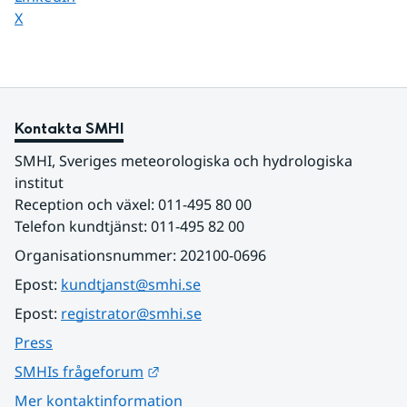
Dela sidan på
X
Kontakta SMHI
SMHI, Sveriges meteorologiska och hydrologiska 
institut
Reception och växel: 011-495 80 00
Telefon kundtjänst: 011-495 82 00
Organisationsnummer: 202100-0696
Epost: 
kundtjanst@smhi.se
Epost: 
registrator@smhi.se
Press
Länk till annan webbplats.
SMHIs frågeforum
Mer kontaktinformation