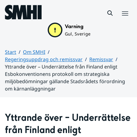
Hoppa till sidans innehåll
Meny
Varning
Gul, Sverige
Start
Om SMHI
Regeringsuppdrag och remissvar
Remissvar
Yttrande över – Underrättelse från Finland enligt
Esbokonventionens protokoll om strategiska
miljöbedömningar gällande Stadsrådets förordning
om kärnanläggningar
Huvudinnehåll
Yttrande över – Underrättelse 
från Finland enligt 