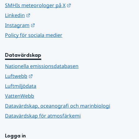
Länk till annan webbplats.
SMHIs meteorologer på X
Länk till annan webbplats.
Linkedin
Länk till annan webbplats.
Instagram
Policy för sociala medier
Datavärdskap
Nationella emissionsdatabasen
Länk till annan webbplats.
Luftwebb
Luftmiljödata
VattenWebb
Datavärdskap, oceanografi och marinbiologi
Datavärdskap för atmosfärkemi
Logga in