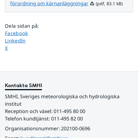
Pdf, 83.1 kB.
förordning om kärnanläggningar
(pdf, 83.1 kB)
Dela sidan på
:
Dela sidan på
Facebook
Dela sidan på
LinkedIn
Dela sidan på
X
Kontakta SMHI
SMHI, Sveriges meteorologiska och hydrologiska 
institut
Reception och växel: 011-495 80 00
Telefon kundtjänst: 011-495 82 00
Organisationsnummer: 202100-0696