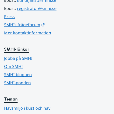
Epost: 
kundtjanst@smhi.se
Epost: 
registrator@smhi.se
Press
Länk till annan webbplats.
SMHIs frågeforum
Mer kontaktinformation
SMHI-länkar
Jobba på SMHI
Om SMHI
SMHI-bloggen
SMHI-podden
Teman
Havsmiljö i kust och hav