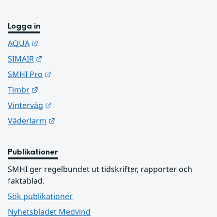
Logga in
Länk till annan webbplats.
AQUA
Länk till annan webbplats.
SIMAIR
Länk till annan webbplats.
SMHI Pro
Länk till annan webbplats.
Timbr
Länk till annan webbplats.
Vinterväg
Länk till annan webbplats.
Väderlarm
Publikationer
SMHI ger regelbundet ut tidskrifter, rapporter och 
faktablad.
Sök publikationer
Nyhetsbladet Medvind