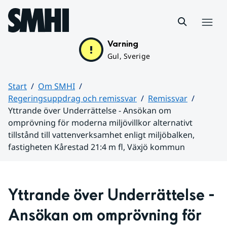
Hoppa till sidans innehåll
Meny
Varning
Gul, Sverige
Start
Om SMHI
Regeringsuppdrag och remissvar
Remissvar
Yttrande över Underrättelse - Ansökan om
omprövning för moderna miljövillkor alternativt
tillstånd till vattenverksamhet enligt miljöbalken,
fastigheten Kårestad 21:4 m fl, Växjö kommun
Huvudinnehåll
Yttrande över 
Underrättelse - 
Ansökan om omprövning för 