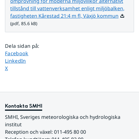
omprövning för moderna miljövillkor alternativt
tillstånd till vattenverksamhet enligt miljöbalken,
Pdf, 85.6
fastigheten Kårestad 21:4 m fl, Växjö kommun
(pdf, 85.6 kB)
Dela sidan på
:
Dela sidan på
Facebook
Dela sidan på
LinkedIn
Dela sidan på
X
Kontakta SMHI
SMHI, Sveriges meteorologiska och hydrologiska 
institut
Reception och växel: 011-495 80 00