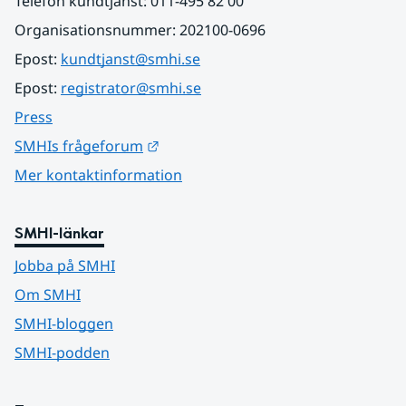
Telefon kundtjänst: 011-495 82 00
Organisationsnummer: 202100-0696
Epost: 
kundtjanst@smhi.se
Epost: 
registrator@smhi.se
Press
Länk till annan webbplats.
SMHIs frågeforum
Mer kontaktinformation
SMHI-länkar
Jobba på SMHI
Om SMHI
SMHI-bloggen
SMHI-podden