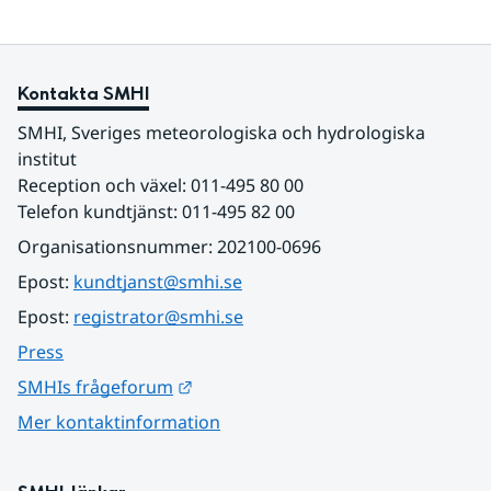
Kontakta SMHI
SMHI, Sveriges meteorologiska och hydrologiska 
institut
Reception och växel: 011-495 80 00
Telefon kundtjänst: 011-495 82 00
Organisationsnummer: 202100-0696
Epost: 
kundtjanst@smhi.se
Epost: 
registrator@smhi.se
Press
Länk till annan webbplats.
SMHIs frågeforum
Mer kontaktinformation