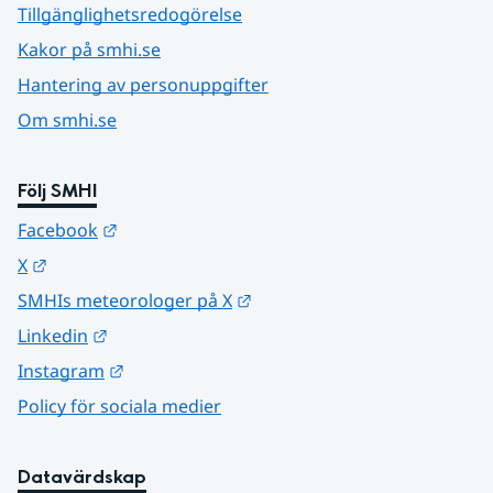
Tillgänglighetsredogörelse
Kakor på smhi.se
Hantering av personuppgifter
Om smhi.se
Följ SMHI
Länk till annan webbplats.
Facebook
Länk till annan webbplats.
X
Länk till annan webbplats.
SMHIs meteorologer på X
Länk till annan webbplats.
Linkedin
Länk till annan webbplats.
Instagram
Policy för sociala medier
Datavärdskap