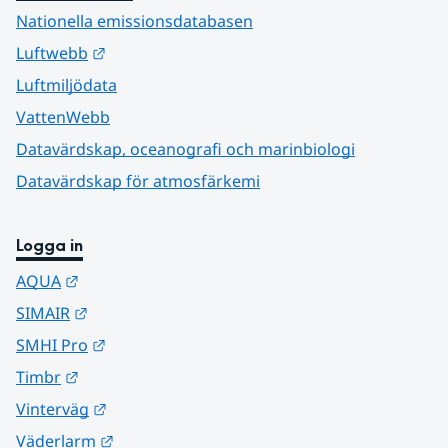
Nationella emissionsdatabasen
Länk till annan webbplats.
Luftwebb
Luftmiljödata
VattenWebb
Datavärdskap, oceanografi och marinbiologi
Datavärdskap för atmosfärkemi
Logga in
Länk till annan webbplats.
AQUA
Länk till annan webbplats.
SIMAIR
Länk till annan webbplats.
SMHI Pro
Länk till annan webbplats.
Timbr
Länk till annan webbplats.
Vinterväg
Länk till annan webbplats.
Väderlarm