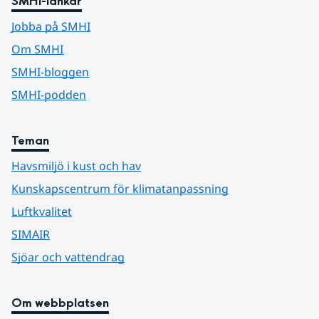
SMHI-länkar
Jobba på SMHI
Om SMHI
SMHI-bloggen
SMHI-podden
Teman
Havsmiljö i kust och hav
Kunskapscentrum för klimatanpassning
Luftkvalitet
SIMAIR
Sjöar och vattendrag
Om webbplatsen