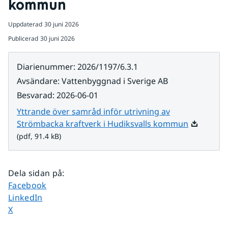
kommun
Uppdaterad
30 juni 2026
Publicerad
30 juni 2026
Diarienummer
:
2026/1197/6.3.1
Avsändare
:
Vattenbyggnad i Sverige AB
Besvarad
:
2026-06-01
Yttrande över samråd inför utrivning av
Pdf, 91.4 k
Strömbacka kraftverk i Hudiksvalls kommun
(pdf, 91.4 kB)
Dela sidan på
:
Dela sidan på
Facebook
Dela sidan på
LinkedIn
Dela sidan på
X