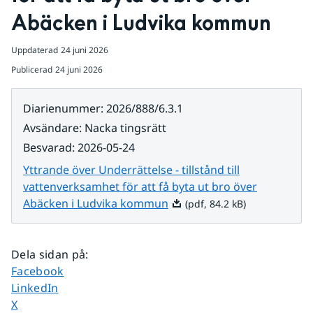
Abäcken i Ludvika kommun
Uppdaterad
24 juni 2026
Publicerad
24 juni 2026
Diarienummer
:
2026/888/6.3.1
Avsändare
:
Nacka tingsrätt
Besvarad
:
2026-05-24
Yttrande över Underrättelse - tillstånd till
vattenverksamhet för att få byta ut bro över
Pdf, 84.2 kB.
Abäcken i Ludvika kommun
(pdf, 84.2 kB)
Dela sidan på
:
Dela sidan på
Facebook
Dela sidan på
LinkedIn
Dela sidan på
X