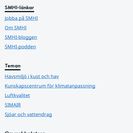
SMHI-länkar
Jobba på SMHI
Om SMHI
SMHI-bloggen
SMHI-podden
Teman
Havsmiljö i kust och hav
Kunskapscentrum för klimatanpassning
Luftkvalitet
SIMAIR
Sjöar och vattendrag