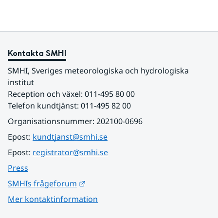
Kontakta SMHI
SMHI, Sveriges meteorologiska och hydrologiska 
institut
Reception och växel: 011-495 80 00
Telefon kundtjänst: 011-495 82 00
Organisationsnummer: 202100-0696
Epost: 
kundtjanst@smhi.se
Epost: 
registrator@smhi.se
Press
Länk till annan webbplats.
SMHIs frågeforum
Mer kontaktinformation