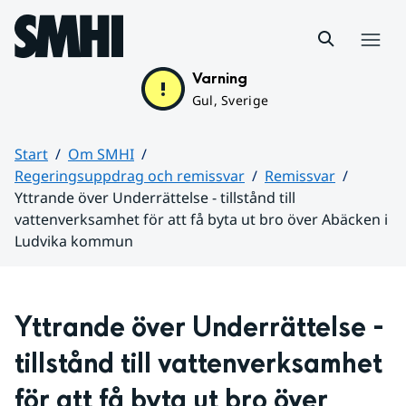
Hoppa till sidans innehåll
Meny
Varning
Gul, Sverige
Start
Om SMHI
Regeringsuppdrag och remissvar
Remissvar
Yttrande över Underrättelse - tillstånd till
vattenverksamhet för att få byta ut bro över Abäcken i
Ludvika kommun
Huvudinnehåll
Yttrande över Underrättelse - 
tillstånd till vattenverksamhet 
för att få byta ut bro över 