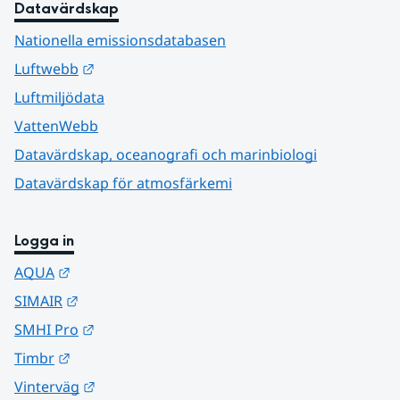
Datavärdskap
Nationella emissionsdatabasen
Länk till annan webbplats.
Luftwebb
Luftmiljödata
VattenWebb
Datavärdskap, oceanografi och marinbiologi
Datavärdskap för atmosfärkemi
Logga in
Länk till annan webbplats.
AQUA
Länk till annan webbplats.
SIMAIR
Länk till annan webbplats.
SMHI Pro
Länk till annan webbplats.
Timbr
Länk till annan webbplats.
Vinterväg