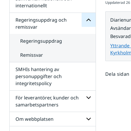
Uppdaterad
26
Undersidor
för
internationellt
SMHIs
Undersidor
organisation
för
Regeringsuppdrag och
Diarien
Samverkan
remissvar
Avsända
nationellt
och
Besvarad
internationellt
Regeringsuppdrag
Yttrande 
Kyrkhol
Remissvar
SMHIs hantering av
Dela sidan
personuppgifter och
integritetspolicy
För leverantörer, kunder och
samarbetspartners
Undersidor
för
Om webbplatsen
För
leverantörer,