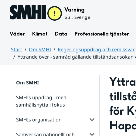
Hoppa till sidans innehåll
Varning
Gul, Sverige
Väder
Klimat
Data
Professionella tjänster
Start
Om SMHI
Regeringsuppdrag och remissvar
Yttrande över - samråd gällande tillståndsansök
Huvudinnehåll
Yttra
Om SMHI
tills
SMHIs uppdrag - med
samhällsnytta i fokus
för K
remissvar
SMHIs organisation
Hapa
och
Regeringsuppdrag
Samverkan nationellt och
för
Undersidor