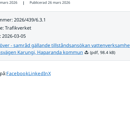
 mars 2026
Publicerad
26 mars 2026
❘
ummer
:
2026/439/6.3.1
re
:
Trafikverket
:
2026-03-05
över - samråd gällande tillståndsansökan vattenverksamhe
Pdf, 98.4 kB.
msvägen Karungi, Haparanda kommun
(pdf, 98.4 kB)
Dela sidan på
Dela sidan på
Dela sidan på
 på
:
Facebook
LinkedIn
X