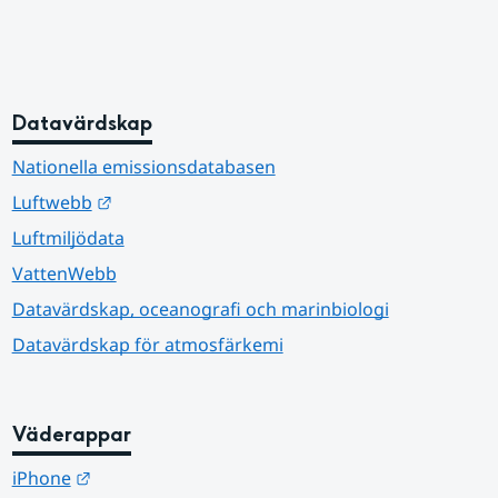
Datavärdskap
Nationella emissionsdatabasen
Länk till annan webbplats.
Luftwebb
Luftmiljödata
VattenWebb
Datavärdskap, oceanografi och marinbiologi
Datavärdskap för atmosfärkemi
Väderappar
Länk till annan webbplats.
iPhone