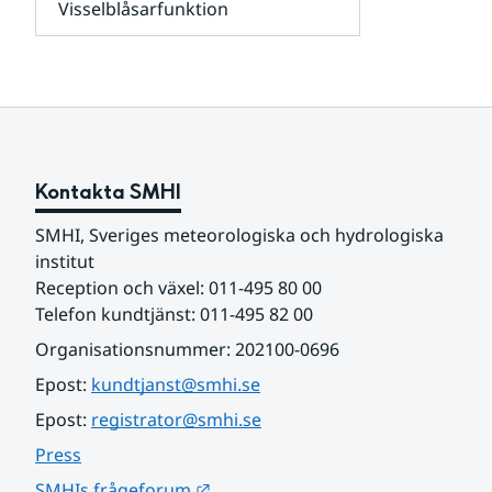
Visselblåsarfunktion
kunder
Undersidor
och
för
samarbetspartners
Om
webbplatsen
Kontakta SMHI
SMHI, Sveriges meteorologiska och hydrologiska 
institut
Reception och växel: 011-495 80 00
Telefon kundtjänst: 011-495 82 00
Organisationsnummer: 202100-0696
Epost: 
kundtjanst@smhi.se
Epost: 
registrator@smhi.se
Press
Länk till annan webbplats.
SMHIs frågeforum