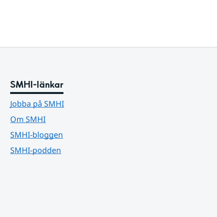
SMHI-länkar
Jobba på SMHI
Om SMHI
SMHI-bloggen
SMHI-podden