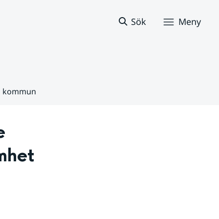
Sök
Meny
nda kommun
 
mhet 