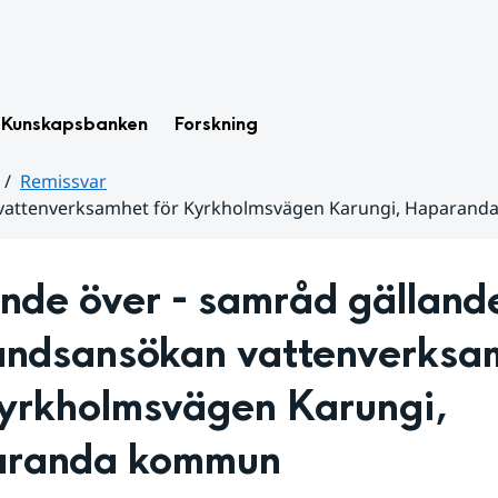
Kunskapsbanken
Forskning
Remissvar
an vattenverksamhet för Kyrkholmsvägen Karungi, Hapara
nde över - samråd gällande
tåndsansökan vattenverksa
yrkholmsvägen Karungi, 
randa kommun