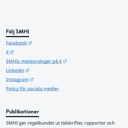
Följ SMHI
Länk till annan webbplats.
Facebook
Länk till annan webbplats.
X
Länk till annan webbplats.
SMHIs meteorologer på X
Länk till annan webbplats.
Linkedin
Länk till annan webbplats.
Instagram
Policy för sociala medier
Publikationer
SMHI ger regelbundet ut tidskrifter, rapporter och 