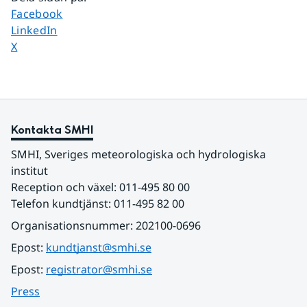
Dela sidan på
Facebook
Dela sidan på
LinkedIn
Dela sidan på
X
Kontakta SMHI
SMHI, Sveriges meteorologiska och hydrologiska 
institut
Reception och växel: 011-495 80 00
Telefon kundtjänst: 011-495 82 00
Organisationsnummer: 202100-0696
Epost: 
kundtjanst@smhi.se
Epost: 
registrator@smhi.se
Press