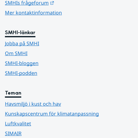
Länk till annan webbplats.
SMHIs frågeforum
Mer kontaktinformation
SMHI-länkar
Jobba på SMHI
Om SMHI
SMHI-bloggen
SMHI-podden
Teman
Havsmiljö i kust och hav
Kunskapscentrum för klimatanpassning
Luftkvalitet
SIMAIR