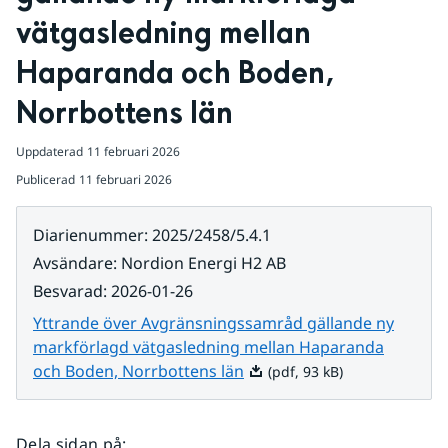
vätgasledning mellan 
Haparanda och Boden, 
Norrbottens län
Uppdaterad
11 februari 2026
Publicerad
11 februari 2026
Diarienummer
:
2025/2458/5.4.1
Avsändare
:
Nordion Energi H2 AB
Besvarad
:
2026-01-26
Yttrande över Avgränsningssamråd gällande ny
markförlagd vätgasledning mellan Haparanda
Pdf, 93 kB.
och Boden, Norrbottens län
(pdf, 93 kB)
Dela sidan på
: