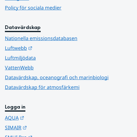
Policy för sociala medier
Datavärdskap
Nationella emissionsdatabasen
Länk till annan webbplats.
Luftwebb
Luftmiljödata
VattenWebb
Datavärdskap, oceanografi och marinbiologi
Datavärdskap för atmosfärkemi
Logga in
Länk till annan webbplats.
AQUA
Länk till annan webbplats.
SIMAIR