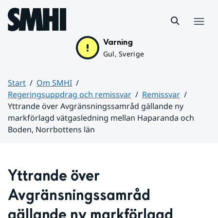
Hoppa till sidans innehåll
Meny
Varning
Gul, Sverige
Start
Om SMHI
Regeringsuppdrag och remissvar
Remissvar
Yttrande över Avgränsningssamråd gällande ny
markförlagd vätgasledning mellan Haparanda och
Boden, Norrbottens län
Huvudinnehåll
Yttrande över 
Avgränsningssamråd 
gällande ny markförlagd 