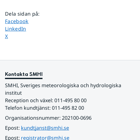
Dela sidan på
:
Dela sidan på
Facebook
Dela sidan på
LinkedIn
Dela sidan på
X
Kontakta SMHI
SMHI, Sveriges meteorologiska och hydrologiska 
institut
Reception och växel: 011-495 80 00
Telefon kundtjänst: 011-495 82 00
Organisationsnummer: 202100-0696
Epost: 
kundtjanst@smhi.se
Epost: 
registrator@smhi.se