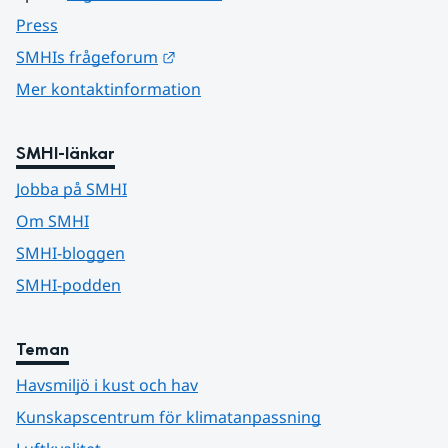
Press
Länk till annan webbplats.
SMHIs frågeforum
Mer kontaktinformation
SMHI-länkar
Jobba på SMHI
Om SMHI
SMHI-bloggen
SMHI-podden
Teman
Havsmiljö i kust och hav
Kunskapscentrum för klimatanpassning