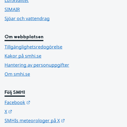
Luftkvalitet
SIMAIR
Sjöar och vattendrag
Om webbplatsen
Tillgänglighetsredogörelse
Kakor på smhi.se
Hantering av personuppgifter
Om smhi.se
Följ SMHI
Länk till annan webbplats.
Facebook
Länk till annan webbplats.
X
Länk till annan webbplats.
SMHIs meteorologer på X