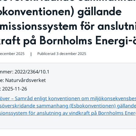
konventionen) gällande 
missionssystem för anslutni
kraft på Bornholms Energi-
december 2025
Publicerad
3 december 2025
❘
ummer
:
2022/2364/10.1
re
:
Naturvårdsverket
:
2025-11-26
 över – Samråd enligt konventionen om miljökonsekvensbes
änsöverskridande sammanhang (Esbokonventionen) gälland
sionssystem för anslutning av vindkraft på Bornholms Ener