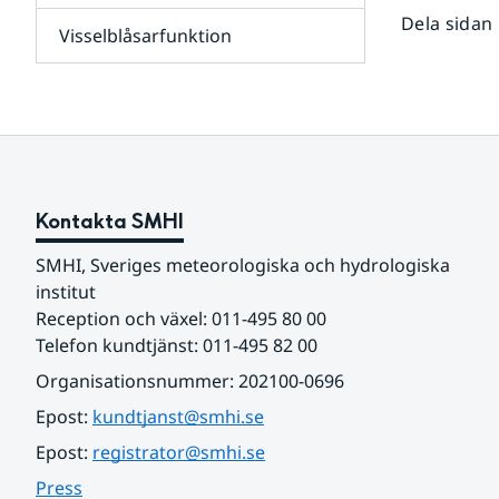
leverantörer,
Dela sidan
Visselblåsarfunktion
kunder
Undersidor
och
för
samarbetspartners
Om
webbplatsen
Kontakta SMHI
SMHI, Sveriges meteorologiska och hydrologiska 
institut
Reception och växel: 011-495 80 00
Telefon kundtjänst: 011-495 82 00
Organisationsnummer: 202100-0696
Epost: 
kundtjanst@smhi.se
Epost: 
registrator@smhi.se
Press