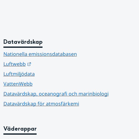
Datavärdskap
Nationella emissionsdatabasen
Länk till annan webbplats.
Luftwebb
Luftmiljödata
VattenWebb
Datavärdskap, oceanografi och marinbiologi
Datavärdskap för atmosfärkemi
Väderappar