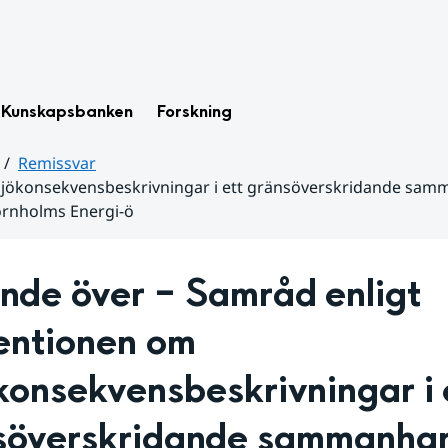
Kunskapsbanken
Forskning
Remissvar
ljökonsekvensbeskrivningar i ett gränsöver­skridande sa
ornholms Energi-ö
nde över – Samråd enligt 
entionen om 
konsekvensbeskrivningar i e
söver­skridande sammanhan