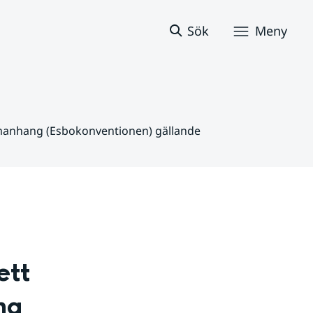
Sök
Meny
mmanhang (Esbokonventionen) gällande
tt 
g 