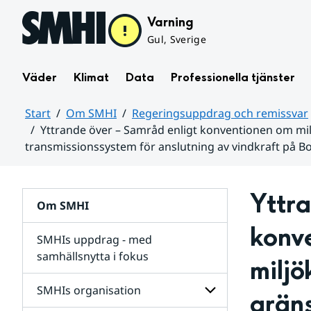
Hoppa till sidans innehåll
Varning
Gul, Sverige
Väder
Klimat
Data
Professionella tjänster
Start
Om SMHI
Regeringsuppdrag och remissvar
Yttrande över – Samråd enligt konventionen om mi
transmissionssystem för anslutning av vindkraft på B
Huvudinnehåll
Yttra
Om SMHI
konv
SMHIs uppdrag - med
samhällsnytta i fokus
miljö
remissvar
SMHIs organisation
grän
och