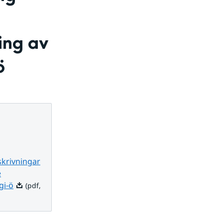
ng av 
ö
krivningar
e
Pdf, 144.1 kB.
gi-ö
(pdf,