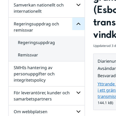
Regeringsuppdrag
Samverkan nationellt och
för
Undersidor
(Esbo
Undersidor
för
internationellt
SMHIs
Undersidor
trans
organisation
för
Regeringsuppdrag och
Samverkan
remissvar
vind
nationellt
och
internationellt
Regeringsuppdrag
Uppdaterad
3 
Remissvar
Diarien
SMHIs hantering av
Avsända
personuppgifter och
Besvarad
integritetspolicy
Yttrande
i ett gr
För leverantörer, kunder och
transmis
samarbetspartners
144.1 kB)
Undersidor
för
Om webbplatsen
För