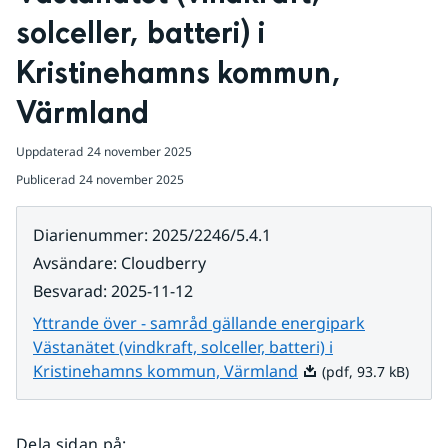
solceller, batteri) i 
Kristinehamns kommun, 
Värmland
Uppdaterad
24 november 2025
Publicerad
24 november 2025
Diarienummer
:
2025/2246/5.4.1
Avsändare
:
Cloudberry
Besvarad
:
2025-11-12
Yttrande över - samråd gällande energipark
Västanätet (vindkraft, solceller, batteri) i
Pdf, 93.7 kB.
Kristinehamns kommun, Värmland
(pdf, 93.7 kB)
Dela sidan på
: