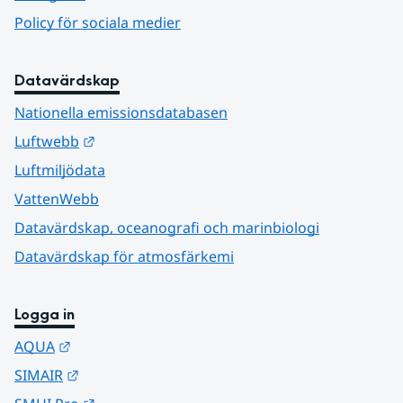
Policy för sociala medier
Datavärdskap
Nationella emissionsdatabasen
Länk till annan webbplats.
Luftwebb
Luftmiljödata
VattenWebb
Datavärdskap, oceanografi och marinbiologi
Datavärdskap för atmosfärkemi
Logga in
Länk till annan webbplats.
AQUA
Länk till annan webbplats.
SIMAIR