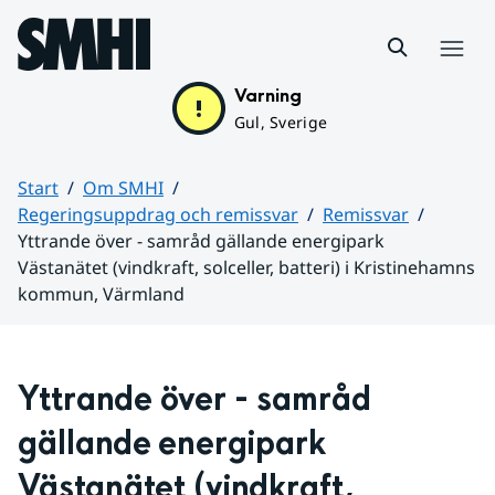
Hoppa till sidans innehåll
Meny
Varning
Gul, Sverige
Start
Om SMHI
Regeringsuppdrag och remissvar
Remissvar
Yttrande över - samråd gällande energipark
Västanätet (vindkraft, solceller, batteri) i Kristinehamns
kommun, Värmland
Huvudinnehåll
Yttrande över - samråd 
gällande energipark 
Västanätet (vindkraft, 