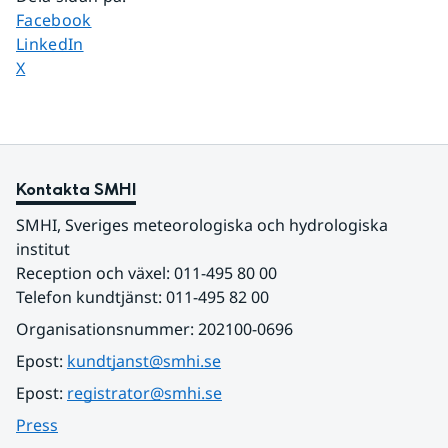
Dela sidan på
Facebook
Dela sidan på
LinkedIn
Dela sidan på
X
Kontakta SMHI
SMHI, Sveriges meteorologiska och hydrologiska 
institut
Reception och växel: 011-495 80 00
Telefon kundtjänst: 011-495 82 00
Organisationsnummer: 202100-0696
Epost: 
kundtjanst@smhi.se
Epost: 
registrator@smhi.se
Press