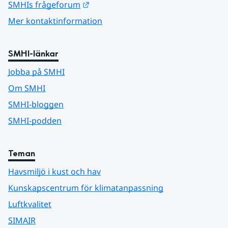
Länk till annan webbplats.
SMHIs frågeforum
Mer kontaktinformation
SMHI-länkar
Jobba på SMHI
Om SMHI
SMHI-bloggen
SMHI-podden
Teman
Havsmiljö i kust och hav
Kunskapscentrum för klimatanpassning
Luftkvalitet
SIMAIR