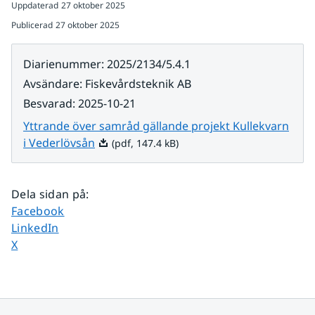
Uppdaterad
27 oktober 2025
Publicerad
27 oktober 2025
Diarienummer
:
2025/2134/5.4.1
Avsändare
:
Fiskevårdsteknik AB
Besvarad
:
2025-10-21
Yttrande över samråd gällande projekt Kullekvarn
Pdf, 147.4 kB.
i Vederlövsån
(pdf, 147.4 kB)
Dela sidan på
:
Dela sidan på
Facebook
Dela sidan på
LinkedIn
Dela sidan på
X