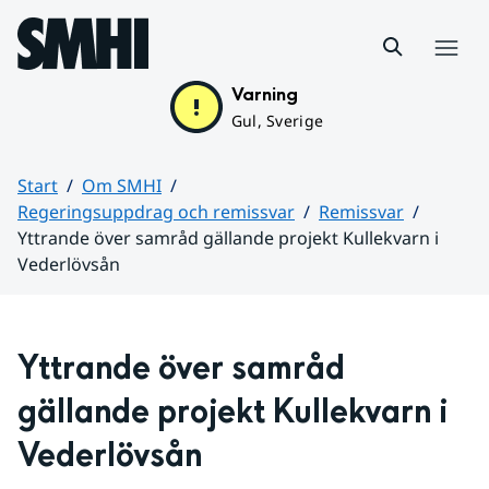
Hoppa till sidans innehåll
Meny
Varning
Gul, Sverige
Start
Om SMHI
Regeringsuppdrag och remissvar
Remissvar
Yttrande över samråd gällande projekt Kullekvarn i
Vederlövsån
Huvudinnehåll
Yttrande över samråd 
gällande projekt Kullekvarn i 
Vederlövsån