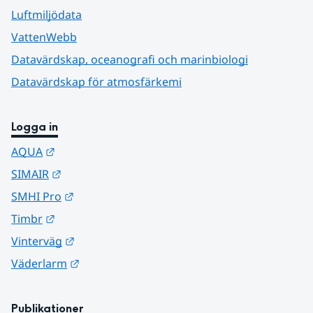
Luftmiljödata
VattenWebb
Datavärdskap, oceanografi och marinbiologi
Datavärdskap för atmosfärkemi
Logga in
Länk till annan webbplats.
AQUA
Länk till annan webbplats.
SIMAIR
Länk till annan webbplats.
SMHI Pro
Länk till annan webbplats.
Timbr
Länk till annan webbplats.
Vinterväg
Länk till annan webbplats.
Väderlarm
Publikationer