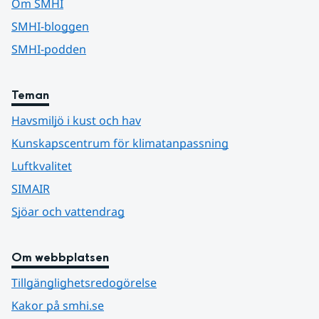
Om SMHI
SMHI-bloggen
SMHI-podden
Teman
Havsmiljö i kust och hav
Kunskapscentrum för klimatanpassning
Luftkvalitet
SIMAIR
Sjöar och vattendrag
Om webbplatsen
Tillgänglighetsredogörelse
Kakor på smhi.se