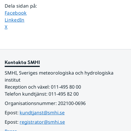
Dela sidan på
:
Dela sidan på
Facebook
Dela sidan på
LinkedIn
Dela sidan på
X
Kontakta SMHI
SMHI, Sveriges meteorologiska och hydrologiska 
institut
Reception och växel: 011-495 80 00
Telefon kundtjänst: 011-495 82 00
Organisationsnummer: 202100-0696
Epost: 
kundtjanst@smhi.se
Epost: 
registrator@smhi.se