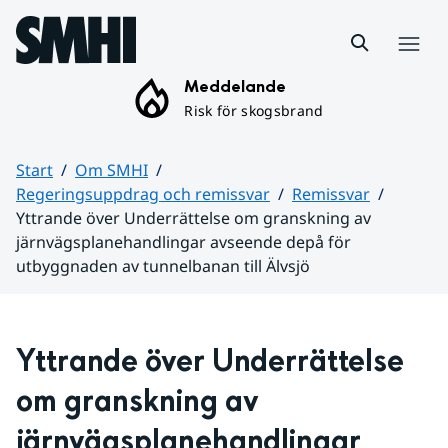
Hoppa till sidans innehåll
Meny
Meddelande
Risk för skogsbrand
Start
Om SMHI
Regeringsuppdrag och remissvar
Remissvar
Yttrande över Underrättelse om granskning av
järnvägsplanehandlingar avseende depå för
utbyggnaden av tunnelbanan till Älvsjö
Huvudinnehåll
Yttrande över Underrättelse 
om granskning av 
järnvägsplanehandlingar 