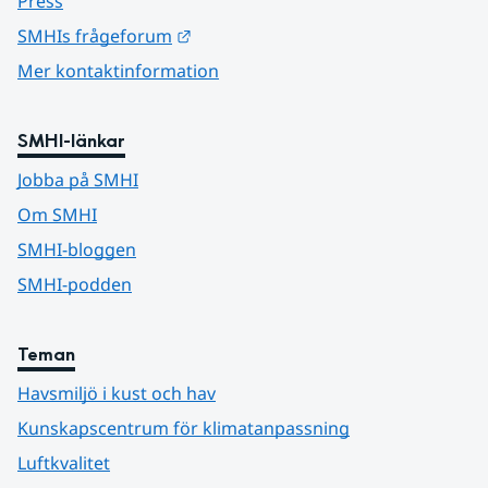
Press
Länk till annan webbplats.
SMHIs frågeforum
Mer kontaktinformation
SMHI-länkar
Jobba på SMHI
Om SMHI
SMHI-bloggen
SMHI-podden
Teman
Havsmiljö i kust och hav
Kunskapscentrum för klimatanpassning
Luftkvalitet