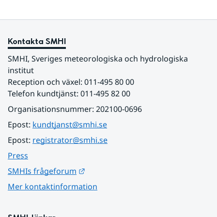
Kontakta SMHI
SMHI, Sveriges meteorologiska och hydrologiska 
institut
Reception och växel: 011-495 80 00
Telefon kundtjänst: 011-495 82 00
Organisationsnummer: 202100-0696
Epost: 
kundtjanst@smhi.se
Epost: 
registrator@smhi.se
Press
Länk till annan webbplats.
SMHIs frågeforum
Mer kontaktinformation