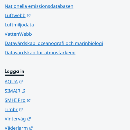
Nationella emissionsdatabasen
Länk till annan webbplats.
Luftwebb
Luftmiljödata
VattenWebb
Datavärdskap, oceanografi och marinbiologi
Datavärdskap för atmosfärkemi
Logga in
Länk till annan webbplats.
AQUA
Länk till annan webbplats.
SIMAIR
Länk till annan webbplats.
SMHI Pro
Länk till annan webbplats.
Timbr
Länk till annan webbplats.
Vinterväg
Länk till annan webbplats.
Väderlarm