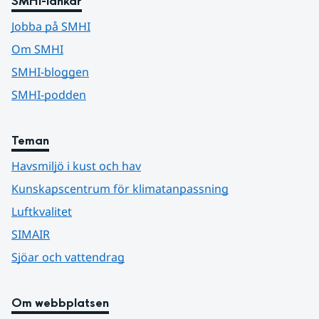
SMHI-länkar
Jobba på SMHI
Om SMHI
SMHI-bloggen
SMHI-podden
Teman
Havsmiljö i kust och hav
Kunskapscentrum för klimatanpassning
Luftkvalitet
SIMAIR
Sjöar och vattendrag
Om webbplatsen