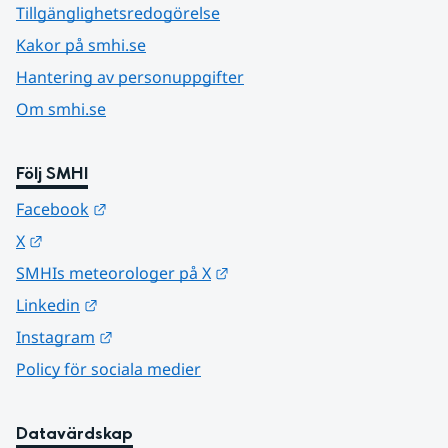
Tillgänglighetsredogörelse
Kakor på smhi.se
Hantering av personuppgifter
Om smhi.se
Följ SMHI
Länk till annan webbplats.
Facebook
Länk till annan webbplats.
X
Länk till annan webbplats.
SMHIs meteorologer på X
Länk till annan webbplats.
Linkedin
Länk till annan webbplats.
Instagram
Policy för sociala medier
Datavärdskap