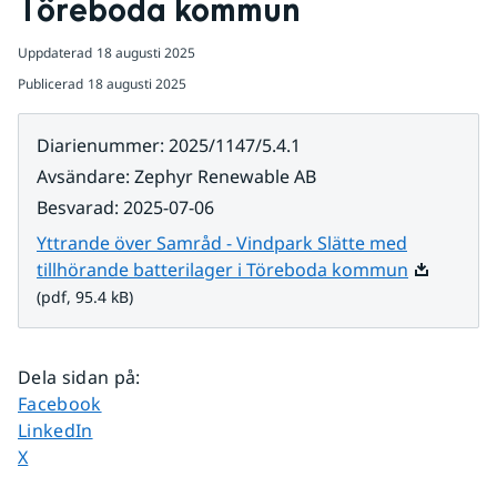
Töreboda kommun
Uppdaterad
18 augusti 2025
Publicerad
18 augusti 2025
Diarienummer
:
2025/1147/5.4.1
Avsändare
:
Zephyr Renewable AB
Besvarad
:
2025-07-06
Yttrande över Samråd - Vindpark Slätte med
Pdf, 95.4 k
tillhörande batterilager i Töreboda kommun
(pdf, 95.4 kB)
Dela sidan på
:
Dela sidan på
Facebook
Dela sidan på
LinkedIn
Dela sidan på
X