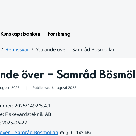
Kunskapsbanken
Forskning
Remissvar
Yttrande över – Samråd Bösmöllan
ande över – Samråd Bösmöl
augusti 2025
Publicerad
6 augusti 2025
❘
ummer
:
2025/1492/5.4.1
re
:
Fiskevårdsteknik AB
:
2025-06-22
Pdf, 143 kB.
 över – Samråd Bösmöllan
(pdf, 143 kB)