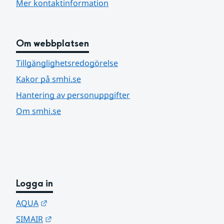
Mer kontaktinformation
Om webbplatsen
Tillgänglighetsredogörelse
Kakor på smhi.se
Hantering av personuppgifter
Om smhi.se
Logga in
Länk till annan webbplats.
AQUA
Länk till annan webbplats.
SIMAIR