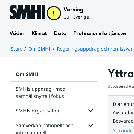
Hoppa till sidans innehåll
Varning
Gul, Sverige
Väder
Klimat
Data
Professionella tjänster
Start
Om SMHI
Regeringsuppdrag och remissvar
Huvudinnehåll
Yttr
Om SMHI
Uppdaterad
6 
SMHIs uppdrag - med
samhällsnytta i fokus
Diarien
remissvar
SMHIs organisation
Avsända
och
Regeringsuppdrag
Besvarad
Samverkan nationellt och
för
Undersidor
Yttrande
Undersidor
för
internationellt