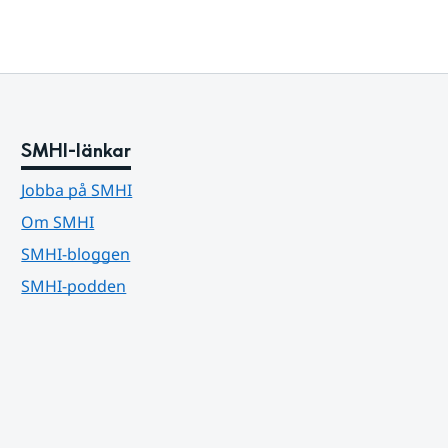
SMHI-länkar
Jobba på SMHI
Om SMHI
SMHI-bloggen
SMHI-podden