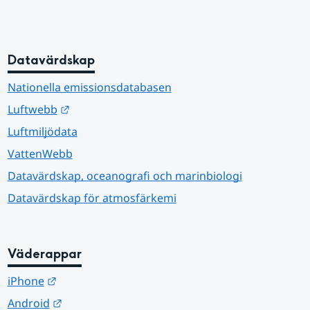
Datavärdskap
Nationella emissionsdatabasen
Länk till annan webbplats.
Luftwebb
Luftmiljödata
VattenWebb
Datavärdskap, oceanografi och marinbiologi
Datavärdskap för atmosfärkemi
Väderappar
Länk till annan webbplats.
iPhone
Länk till annan webbplats.
Android