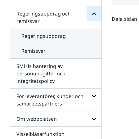
SMHIs
Undersidor
organisation
för
Regeringsuppdrag och
Samverkan
Dela sidan
remissvar
nationellt
och
internationellt
Regeringsuppdrag
Remissvar
SMHIs hantering av
personuppgifter och
integritetspolicy
För leverantörer, kunder och
samarbetspartners
Undersidor
för
Om webbplatsen
För
leverantörer,
Visselblåsarfunktion
kunder
Undersidor