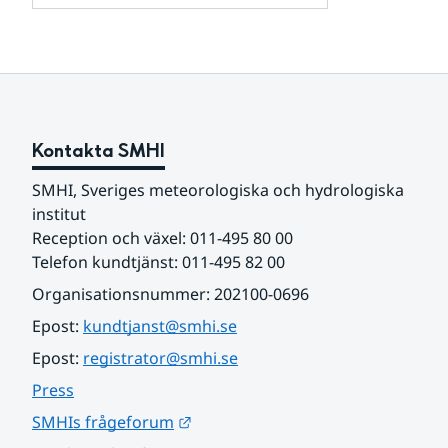
och
för
samarbetspartners
Om
webbplatsen
Kontakta SMHI
SMHI, Sveriges meteorologiska och hydrologiska 
institut
Reception och växel: 011-495 80 00
Telefon kundtjänst: 011-495 82 00
Organisationsnummer: 202100-0696
Epost: 
kundtjanst@smhi.se
Epost: 
registrator@smhi.se
Press
Länk till annan webbplats.
SMHIs frågeforum