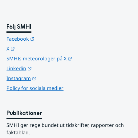
Följ SMHI
Länk till annan webbplats.
Facebook
Länk till annan webbplats.
X
Länk till annan webbplats.
SMHIs meteorologer på X
Länk till annan webbplats.
Linkedin
Länk till annan webbplats.
Instagram
Policy för sociala medier
Publikationer
SMHI ger regelbundet ut tidskrifter, rapporter och 
faktablad.