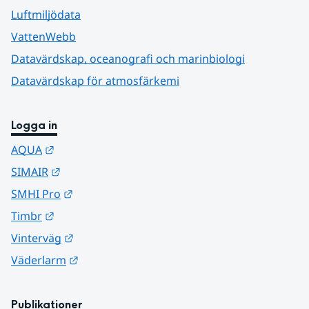
Luftmiljödata
VattenWebb
Datavärdskap, oceanografi och marinbiologi
Datavärdskap för atmosfärkemi
Logga in
Länk till annan webbplats.
AQUA
Länk till annan webbplats.
SIMAIR
Länk till annan webbplats.
SMHI Pro
Länk till annan webbplats.
Timbr
Länk till annan webbplats.
Vinterväg
Länk till annan webbplats.
Väderlarm
Publikationer