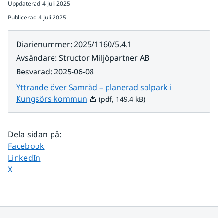
Uppdaterad
4 juli 2025
Publicerad
4 juli 2025
Diarienummer
:
2025/1160/5.4.1
Avsändare
:
Structor Miljöpartner AB
Besvarad
:
2025-06-08
Yttrande över Samråd – planerad solpark i
Pdf, 149.4 kB.
Kungsörs kommun
(pdf, 149.4 kB)
Dela sidan på
:
Dela sidan på
Facebook
Dela sidan på
LinkedIn
Dela sidan på
X