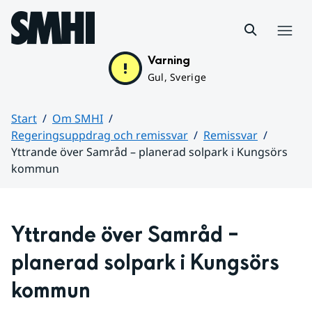
Hoppa till sidans innehåll
Meny
Varning
Gul, Sverige
Start
Om SMHI
Regeringsuppdrag och remissvar
Remissvar
Yttrande över Samråd – planerad solpark i Kungsörs
kommun
Huvudinnehåll
Yttrande över Samråd – 
planerad solpark i Kungsörs 
kommun