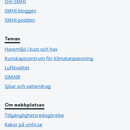
Om SMHI
SMHI-bloggen
SMHI-podden
Teman
Havsmiljö i kust och hav
Kunskapscentrum för klimatanpassning
Luftkvalitet
SIMAIR
Sjöar och vattendrag
Om webbplatsen
Tillgänglighetsredogörelse
Kakor på smhi.se