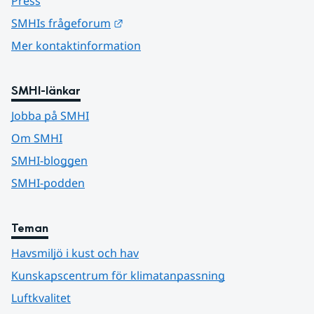
Press
Länk till annan webbplats.
SMHIs frågeforum
Mer kontaktinformation
SMHI-länkar
Jobba på SMHI
Om SMHI
SMHI-bloggen
SMHI-podden
Teman
Havsmiljö i kust och hav
Kunskapscentrum för klimatanpassning
Luftkvalitet