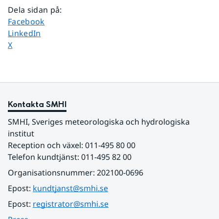
Dela sidan på
:
Dela sidan på
Facebook
Dela sidan på
LinkedIn
Dela sidan på
X
Kontakta SMHI
SMHI, Sveriges meteorologiska och hydrologiska 
institut
Reception och växel: 011-495 80 00
Telefon kundtjänst: 011-495 82 00
Organisationsnummer: 202100-0696
Epost: 
kundtjanst@smhi.se
Epost: 
registrator@smhi.se