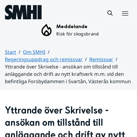
Hoppa till sidans innehåll
Meny
Meddelande
Risk för skogsbrand
Start
Om SMHI
Regeringsuppdrag och remissvar
Remissvar
Yttrande över Skrivelse - ansökan om tillstånd till
anläggande och drift av nytt kraftverk m.m. vid den
befintliga Forsbydammen i Svartån, Västerås kommun
Huvudinnehåll
Yttrande över Skrivelse - 
ansökan om tillstånd till 
anläggande och drift av nytt 