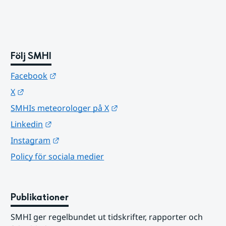
Följ SMHI
Länk till annan webbplats.
Facebook
Länk till annan webbplats.
X
Länk till annan webbplats.
SMHIs meteorologer på X
Länk till annan webbplats.
Linkedin
Länk till annan webbplats.
Instagram
Policy för sociala medier
Publikationer
SMHI ger regelbundet ut tidskrifter, rapporter och 