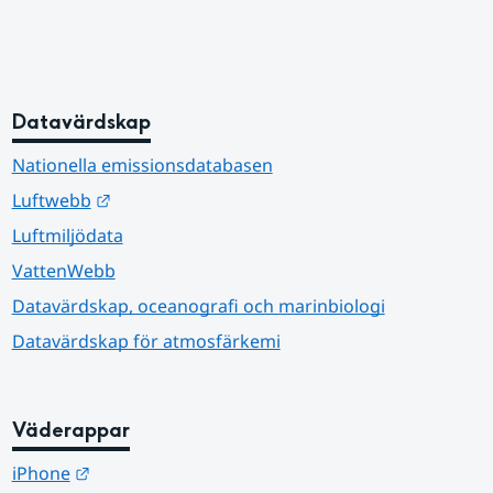
Datavärdskap
Nationella emissionsdatabasen
Länk till annan webbplats.
Luftwebb
Luftmiljödata
VattenWebb
Datavärdskap, oceanografi och marinbiologi
Datavärdskap för atmosfärkemi
Väderappar
Länk till annan webbplats.
iPhone