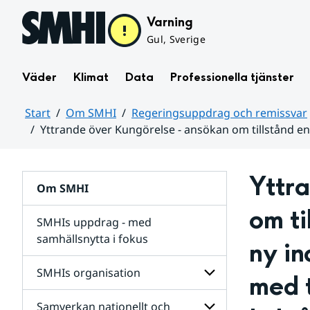
Hoppa till sidans innehåll
Varning
Gul, Sverige
Väder
Klimat
Data
Professionella tjänster
Start
Om SMHI
Regeringsuppdrag och remissvar
Yttrande över Kungörelse - ansökan om tillstånd en
Huvudinnehåll
Yttra
Om SMHI
om ti
SMHIs uppdrag - med
samhällsnytta i fokus
ny in
remissvar
SMHIs organisation
med t
och
Regeringsuppdrag
Samverkan nationellt och
för
Undersidor