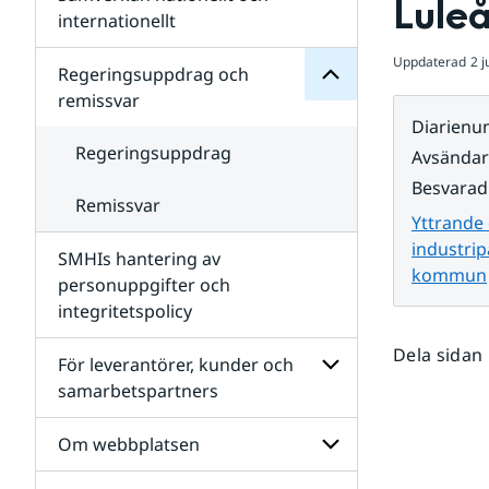
Lule
Undersidor
för
internationellt
SMHIs
Undersidor
organisation
Uppdaterad
2 j
för
Regeringsuppdrag och
Samverkan
remissvar
nationellt
Diarien
och
internationellt
Regeringsuppdrag
Avsända
Besvarad
Remissvar
Yttrande 
industrip
SMHIs hantering av
kommun
personuppgifter och
integritetspolicy
Dela sidan
För leverantörer, kunder och
samarbetspartners
Undersidor
för
Om webbplatsen
För
leverantörer,