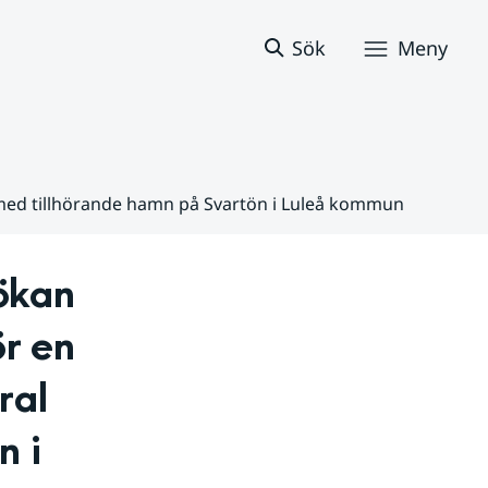
Sök
Meny
al med tillhörande hamn på Svartön i Luleå kommun
kan 
r en 
al 
 i 