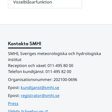
Visselblåsarfunktion
kunder
Undersidor
och
för
samarbetspartners
Om
webbplatsen
Kontakta SMHI
SMHI, Sveriges meteorologiska och hydrologiska 
institut
Reception och växel: 011-495 80 00
Telefon kundtjänst: 011-495 82 00
Organisationsnummer: 202100-0696
Epost: 
kundtjanst@smhi.se
Epost: 
registrator@smhi.se
Press
Länk till annan webbplats.
SMHIs frågeforum