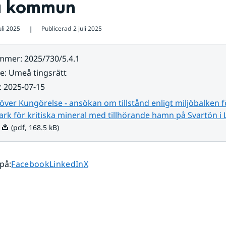
å kommun
uli 2025
Publicerad
2 juli 2025
❘
ummer
:
2025/730/5.4.1
re
:
Umeå tingsrätt
:
2025-07-15
över Kungörelse - ansökan om tillstånd enligt miljöbalken f
ark för kritiska mineral med tillhörande hamn på Svartön i 
Pdf, 168.5 kB.
(pdf, 168.5 kB)
Dela sidan på
Dela sidan på
Dela sidan på
 på
:
Facebook
LinkedIn
X