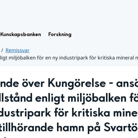
Kunskapsbanken
Forskning
Remissvar
ligt miljöbalken för en ny industripark för kritiska miner
nde över Kungörelse - ansö
llstånd enligt miljöbalken fö
dustripark för kritiska miner
illhörande hamn på Svartön