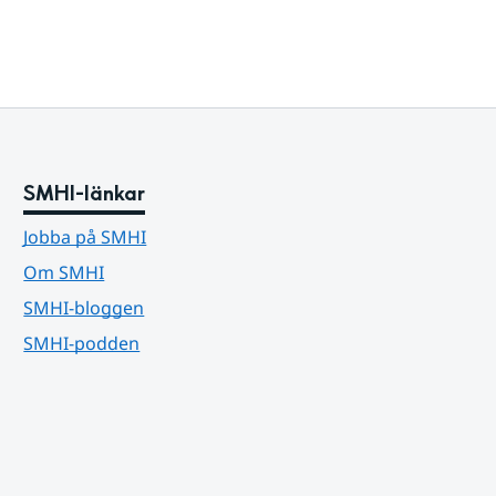
SMHI-länkar
Jobba på SMHI
Om SMHI
SMHI-bloggen
SMHI-podden