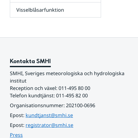
leverantörer,
Visselblåsarfunktion
kunder
Undersidor
och
för
samarbetspartners
Om
webbplatsen
Kontakta SMHI
SMHI, Sveriges meteorologiska och hydrologiska 
institut
Reception och växel: 011-495 80 00
Telefon kundtjänst: 011-495 82 00
Organisationsnummer: 202100-0696
Epost: 
kundtjanst@smhi.se
Epost: 
registrator@smhi.se
Press