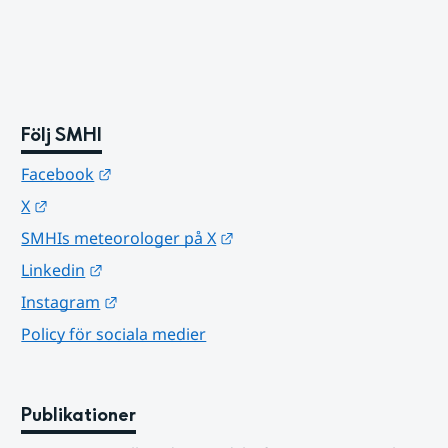
Följ SMHI
Länk till annan webbplats.
Facebook
Länk till annan webbplats.
X
Länk till annan webbplats.
SMHIs meteorologer på X
Länk till annan webbplats.
Linkedin
Länk till annan webbplats.
Instagram
Policy för sociala medier
Publikationer