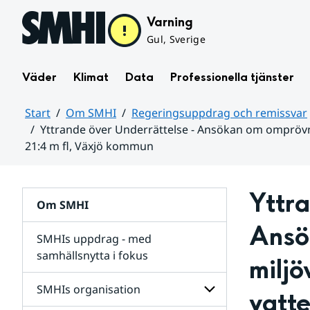
Hoppa till sidans innehåll
Varning
Gul, Sverige
Väder
Klimat
Data
Professionella tjänster
Start
Om SMHI
Regeringsuppdrag och remissvar
Yttrande över Underrättelse - Ansökan om omprövning
21:4 m fl, Växjö kommun
Huvudinnehåll
Yttr
Om SMHI
Ansö
SMHIs uppdrag - med
samhällsnytta i fokus
miljöv
remissvar
SMHIs organisation
vatte
och