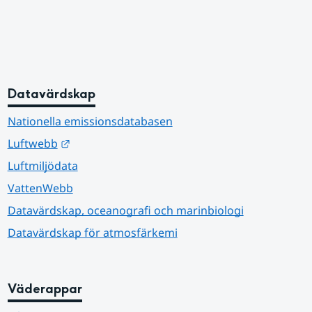
Datavärdskap
Nationella emissionsdatabasen
Länk till annan webbplats.
Luftwebb
Luftmiljödata
VattenWebb
Datavärdskap, oceanografi och marinbiologi
Datavärdskap för atmosfärkemi
Väderappar