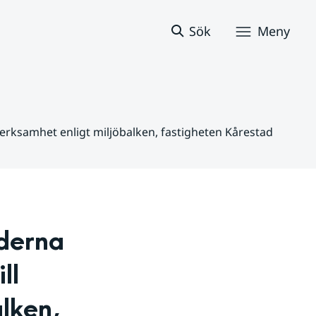
Sök
Meny
verksamhet enligt miljöbalken, fastigheten Kårestad
erna 
l 
lken, 