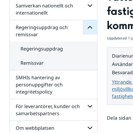
Regeringsuppdrag
Samverkan nationellt och
för
Undersidor
fasti
Undersidor
för
internationellt
SMHIs
Undersidor
kom
organisation
för
Regeringsuppdrag och
Samverkan
remissvar
nationellt
Uppdaterad
1 j
och
internationellt
Regeringsuppdrag
Diarien
Remissvar
Avsända
Besvarad
SMHIs hantering av
Yttrande
personuppgifter och
miljövillk
integritetspolicy
fastighe
För leverantörer, kunder och
samarbetspartners
Dela sidan
Undersidor
för
Om webbplatsen
För