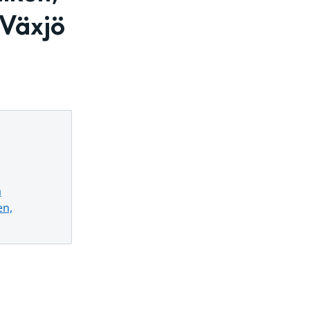
Växjö 
a
en,