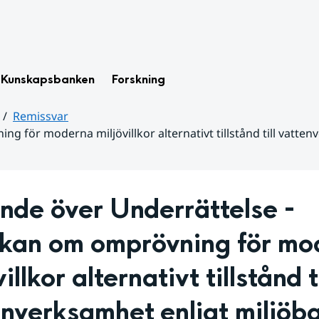
Kunskapsbanken
Forskning
Remissvar
 för moderna miljövillkor alternativt tillstånd till vatten
ande över
Underrättelse - 
kan om omprövning för mod
illkor alternativt tillstånd til
nverksamhet enligt miljöba