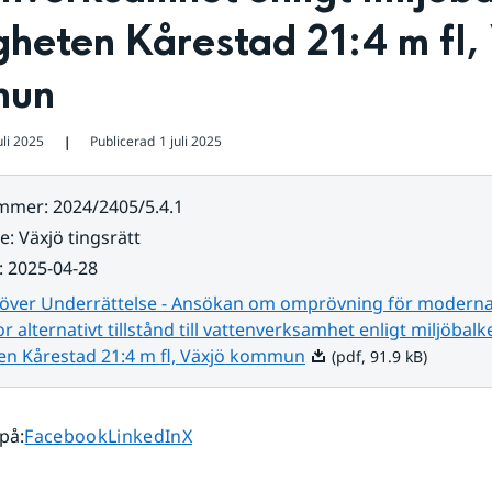
gheten Kårestad 21:4 m fl, 
mun
uli 2025
Publicerad
1 juli 2025
❘
ummer
:
2024/2405/5.4.1
re
:
Växjö tingsrätt
:
2025-04-28
 över Underrättelse - Ansökan om omprövning för modern
or alternativt tillstånd till vattenverksamhet enligt miljöbalk
Pdf, 91.9 kB.
ten Kårestad 21:4 m fl, Växjö kommun
(pdf, 91.9 kB)
Dela sidan på
Dela sidan på
Dela sidan på
 på
:
Facebook
LinkedIn
X