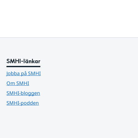
SMHI-länkar
Jobba på SMHI
Om SMHI
SMHI-bloggen
SMHI-podden