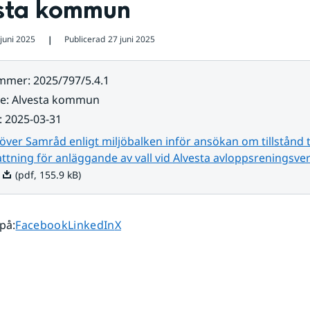
sta kommun
juni 2025
Publicerad
27 juni 2025
❘
ummer
:
2025/797/5.4.1
re
:
Alvesta kommun
:
2025-03-31
över Samråd enligt miljöbalken inför ansökan om tillstånd ti
tning för anläggande av vall vid Alvesta avloppsreningsver
Pdf, 155.9 kB.
(pdf, 155.9 kB)
Dela sidan på
Dela sidan på
Dela sidan på
 på
:
Facebook
LinkedIn
X