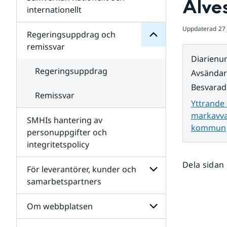
Alve
Undersidor
för
internationellt
SMHIs
Undersidor
organisation
Uppdaterad
27 
för
Regeringsuppdrag och
Samverkan
remissvar
nationellt
Diarien
och
internationellt
Regeringsuppdrag
Avsända
Besvarad
Remissvar
Yttrande 
markavvat
SMHIs hantering av
kommun
personuppgifter och
integritetspolicy
Dela sidan
För leverantörer, kunder och
samarbetspartners
Undersidor
för
Om webbplatsen
För
leverantörer,