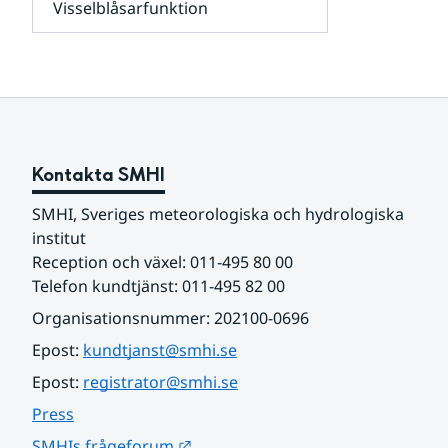
Visselblåsarfunktion
kunder
Undersidor
och
för
samarbetspartners
Om
webbplatsen
Kontakta SMHI
SMHI, Sveriges meteorologiska och hydrologiska 
institut
Reception och växel: 011-495 80 00
Telefon kundtjänst: 011-495 82 00
Organisationsnummer: 202100-0696
Epost: 
kundtjanst@smhi.se
Epost: 
registrator@smhi.se
Press
Länk till annan webbplats.
SMHIs frågeforum