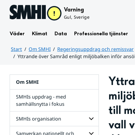
Hoppa till sidans innehåll
Varning
Gul, Sverige
Väder
Klimat
Data
Professionella tjänster
Start
Om SMHI
Regeringsuppdrag och remissvar
Yttrande över Samråd enligt miljöbalken inför ansö
Huvudinnehåll
Yttra
Om SMHI
miljö
SMHIs uppdrag - med
samhällsnytta i fokus
till 
remissvar
SMHIs organisation
vall 
och
Regeringsuppdrag
Samverkan nationellt och
för
Undersidor