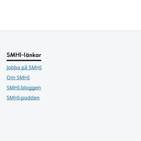
SMHI-länkar
Jobba på SMHI
Om SMHI
SMHI-bloggen
SMHI-podden