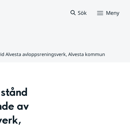
Sök
Meny
l vid Alvesta avloppsreningsverk, Alvesta kommun
stånd 
de av 
erk, 