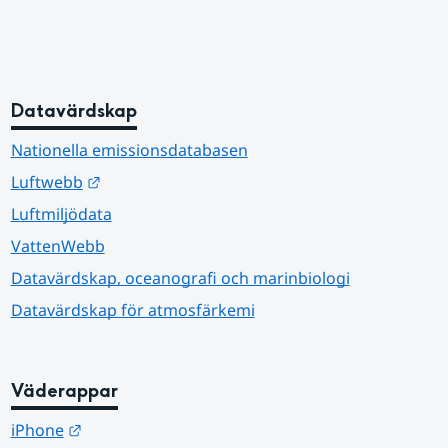
Datavärdskap
Nationella emissionsdatabasen
Länk till annan webbplats.
Luftwebb
Luftmiljödata
VattenWebb
Datavärdskap, oceanografi och marinbiologi
Datavärdskap för atmosfärkemi
Väderappar
Länk till annan webbplats.
iPhone