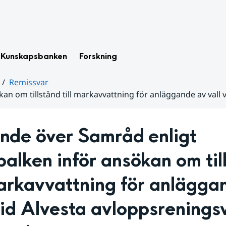
Kunskapsbanken
Forskning
Remissvar
kan om tillstånd till markavvattning för anläggande av val
nde över Samråd enligt 
balken inför ansökan om till
markavvattning för anläggan
vid Alvesta avloppsreningsv