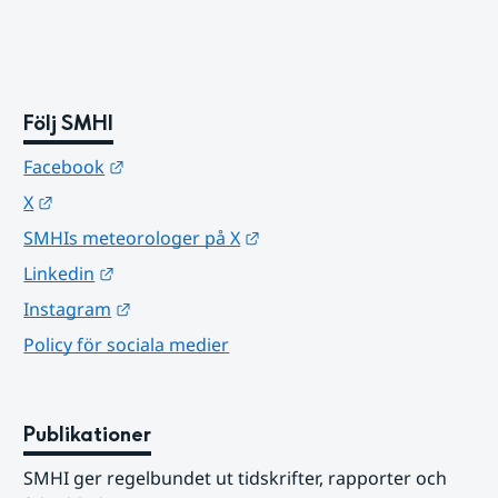
Följ SMHI
Länk till annan webbplats.
Facebook
Länk till annan webbplats.
X
Länk till annan webbplats.
SMHIs meteorologer på X
Länk till annan webbplats.
Linkedin
Länk till annan webbplats.
Instagram
Policy för sociala medier
Publikationer
SMHI ger regelbundet ut tidskrifter, rapporter och 