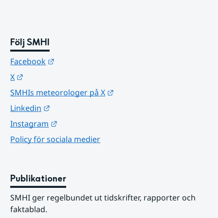
Följ SMHI
Länk till annan webbplats.
Facebook
Länk till annan webbplats.
X
Länk till annan webbplats.
SMHIs meteorologer på X
Länk till annan webbplats.
Linkedin
Länk till annan webbplats.
Instagram
Policy för sociala medier
Publikationer
SMHI ger regelbundet ut tidskrifter, rapporter och 
faktablad.