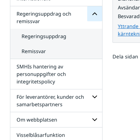
SMHIs
Undersidor
Avsända
organisation
för
Regeringsuppdrag och
Besvarad
Samverkan
remissvar
nationellt
Yttrande 
och
kärntekni
internationellt
Regeringsuppdrag
Remissvar
Dela sidan
SMHIs hantering av
personuppgifter och
integritetspolicy
För leverantörer, kunder och
samarbetspartners
Undersidor
för
Om webbplatsen
För
leverantörer,
Visselblåsarfunktion
kunder
Undersidor