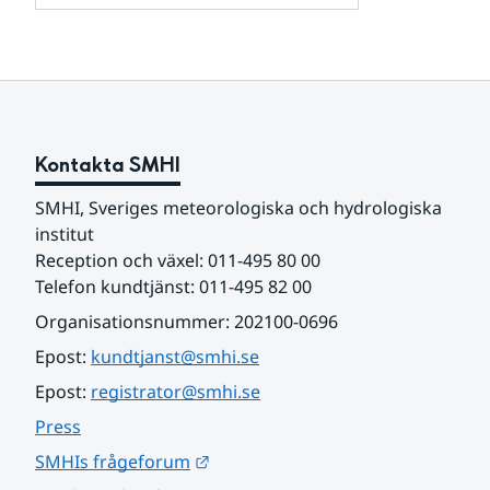
och
för
samarbetspartners
Om
webbplatsen
Kontakta SMHI
SMHI, Sveriges meteorologiska och hydrologiska 
institut
Reception och växel: 011-495 80 00
Telefon kundtjänst: 011-495 82 00
Organisationsnummer: 202100-0696
Epost: 
kundtjanst@smhi.se
Epost: 
registrator@smhi.se
Press
Länk till annan webbplats.
SMHIs frågeforum