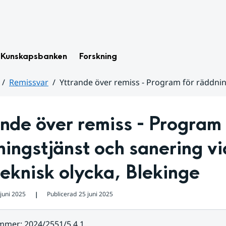
Kunskapsbanken
Forskning
Remissvar
Yttrande över remiss - Program för räddnin
nde över remiss - Program f
ingstjänst och sanering vid
eknisk olycka, Blekinge
juni 2025
Publicerad
25 juni 2025
❘
ummer
:
2024/2551/5.4.1