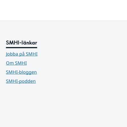
SMHI-länkar
Jobba på SMHI
Om SMHI
SMHI-bloggen
SMHI-podden