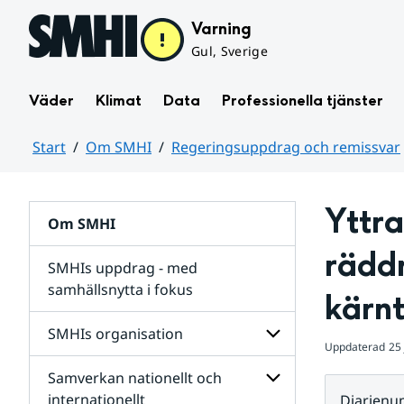
Hoppa till sidans innehåll
Varning
Gul, Sverige
Väder
Klimat
Data
Professionella tjänster
Start
Om SMHI
Regeringsuppdrag och remissvar
Huvudinnehåll
Yttra
Om SMHI
räddn
SMHIs uppdrag - med
samhällsnytta i fokus
kärnt
remissvar
SMHIs organisation
och
Uppdaterad
25 
Regeringsuppdrag
Samverkan nationellt och
för
Undersidor
Undersidor
för
internationellt
Diarien