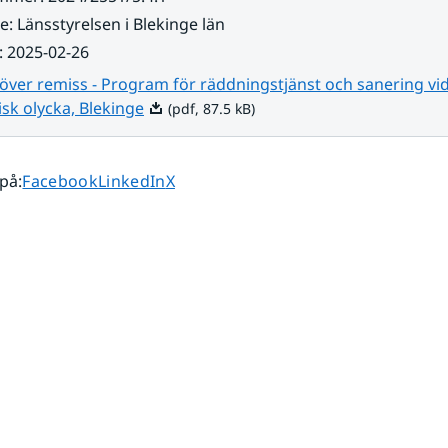
re
:
Länsstyrelsen i Blekinge län
:
2025-02-26
över remiss - Program för räddningstjänst och sanering vi
Pdf, 87.5 kB.
sk olycka, Blekinge
(pdf, 87.5 kB)
Dela sidan på
Dela sidan på
Dela sidan på
 på
:
Facebook
LinkedIn
X