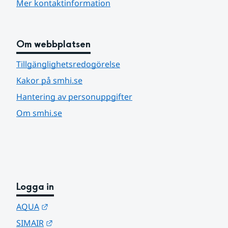
Mer kontaktinformation
Om webbplatsen
Tillgänglighetsredogörelse
Kakor på smhi.se
Hantering av personuppgifter
Om smhi.se
Logga in
Länk till annan webbplats.
AQUA
Länk till annan webbplats.
SIMAIR