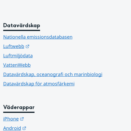
Datavärdskap
Nationella emissionsdatabasen
Länk till annan webbplats.
Luftwebb
Luftmiljödata
VattenWebb
Datavärdskap, oceanografi och marinbiologi
Datavärdskap för atmosfärkemi
Väderappar
Länk till annan webbplats.
iPhone
Länk till annan webbplats.
Android