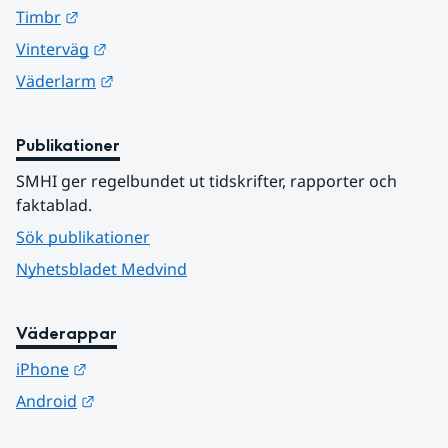
Länk till annan webbplats.
Timbr
Länk till annan webbplats.
Vinterväg
Länk till annan webbplats.
Väderlarm
Publikationer
SMHI ger regelbundet ut tidskrifter, rapporter och 
faktablad.
Sök publikationer
Nyhetsbladet Medvind
Väderappar
Länk till annan webbplats.
iPhone
Länk till annan webbplats.
Android