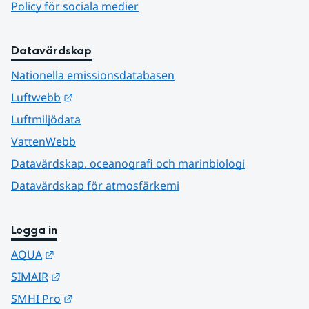
Policy för sociala medier
Datavärdskap
Nationella emissionsdatabasen
Länk till annan webbplats.
Luftwebb
Luftmiljödata
VattenWebb
Datavärdskap, oceanografi och marinbiologi
Datavärdskap för atmosfärkemi
Logga in
Länk till annan webbplats.
AQUA
Länk till annan webbplats.
SIMAIR
Länk till annan webbplats.
SMHI Pro