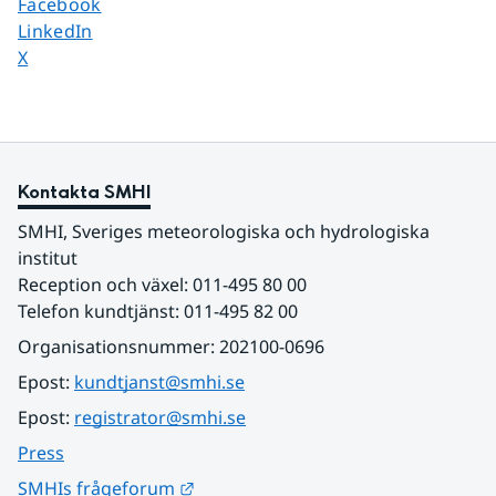
Dela sidan på
Facebook
Dela sidan på
LinkedIn
Dela sidan på
X
Kontakta SMHI
SMHI, Sveriges meteorologiska och hydrologiska 
institut
Reception och växel: 011-495 80 00
Telefon kundtjänst: 011-495 82 00
Organisationsnummer: 202100-0696
Epost: 
kundtjanst@smhi.se
Epost: 
registrator@smhi.se
Press
Länk till annan webbplats.
SMHIs frågeforum