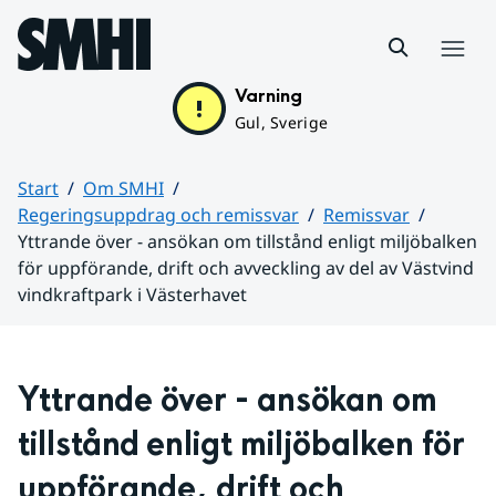
Hoppa till sidans innehåll
Meny
Varning
Gul, Sverige
Start
Om SMHI
Regeringsuppdrag och remissvar
Remissvar
Yttrande över - ansökan om tillstånd enligt miljöbalken
för uppförande, drift och avveckling av del av Västvind
vindkraftpark i Västerhavet
Huvudinnehåll
Yttrande över - ansökan om 
tillstånd enligt miljöbalken för 
uppförande, drift och 