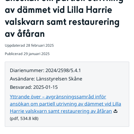
av dämmet vid Lilla Harrie 
valskvarn samt restaurering 
av åfåran
Uppdaterad
28 februari 2025
Publicerad
29 januari 2025
Diarienummer
:
2024/2598/5.4.1
Avsändare
:
Länsstyrelsen Skåne
Besvarad
:
2025-01-15
Yttrande över – avgränsningssamråd inför
ansökan om partiell utrivning av dämmet vid Lilla
Pdf, 534.8
Harrie valskvarn samt restaurering av åfåran
(pdf, 534.8 kB)