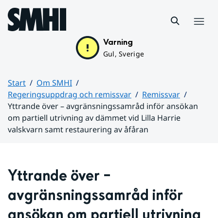
Hoppa till sidans innehåll
Meny
Varning
Gul, Sverige
Start
Om SMHI
Regeringsuppdrag och remissvar
Remissvar
Yttrande över – avgränsningssamråd inför ansökan
om partiell utrivning av dämmet vid Lilla Harrie
valskvarn samt restaurering av åfåran
Huvudinnehåll
Yttrande över – 
avgränsningssamråd inför 
ansökan om partiell utrivning 