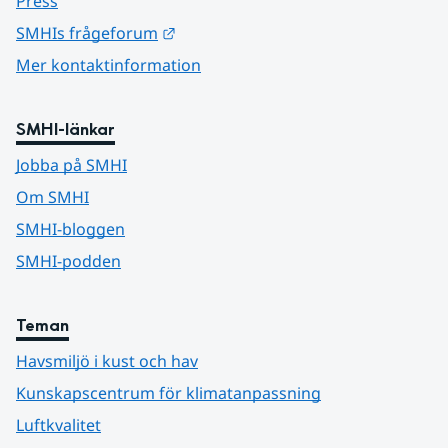
Press
Länk till annan webbplats.
SMHIs frågeforum
Mer kontaktinformation
SMHI-länkar
Jobba på SMHI
Om SMHI
SMHI-bloggen
SMHI-podden
Teman
Havsmiljö i kust och hav
Kunskapscentrum för klimatanpassning
Luftkvalitet