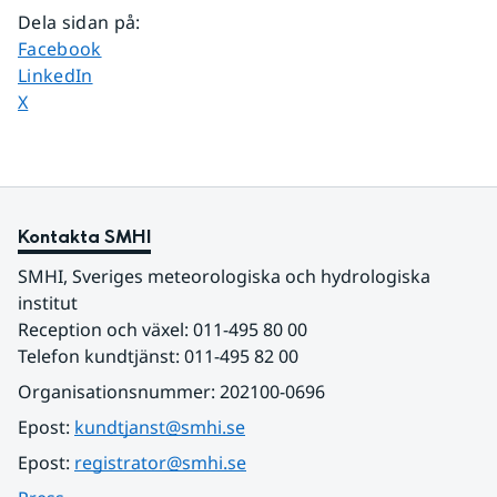
Dela sidan på
:
Dela sidan på
Facebook
Dela sidan på
LinkedIn
Dela sidan på
X
Kontakta SMHI
SMHI, Sveriges meteorologiska och hydrologiska 
institut
Reception och växel: 011-495 80 00
Telefon kundtjänst: 011-495 82 00
Organisationsnummer: 202100-0696
Epost: 
kundtjanst@smhi.se
Epost: 
registrator@smhi.se