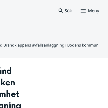
Sök
Meny
t vid Brändkläppens avfallsanläggning i Bodens kommun,
nd 
ken 
mhet 
gning 