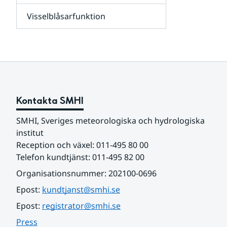
leverantörer,
Visselblåsarfunktion
kunder
Undersidor
och
för
samarbetspartners
Om
webbplatsen
Kontakta SMHI
SMHI, Sveriges meteorologiska och hydrologiska 
institut
Reception och växel: 011-495 80 00
Telefon kundtjänst: 011-495 82 00
Organisationsnummer: 202100-0696
Epost: 
kundtjanst@smhi.se
Epost: 
registrator@smhi.se
Press