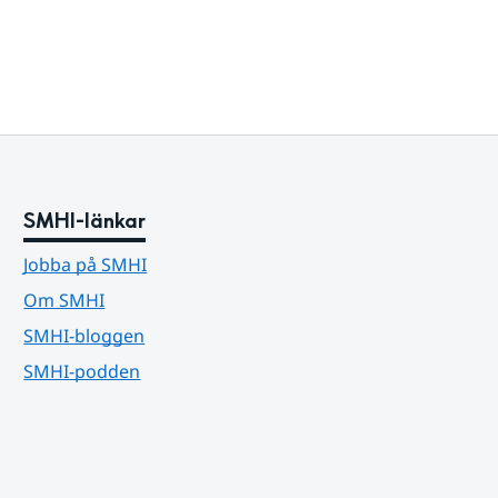
SMHI-länkar
Jobba på SMHI
Om SMHI
SMHI-bloggen
SMHI-podden