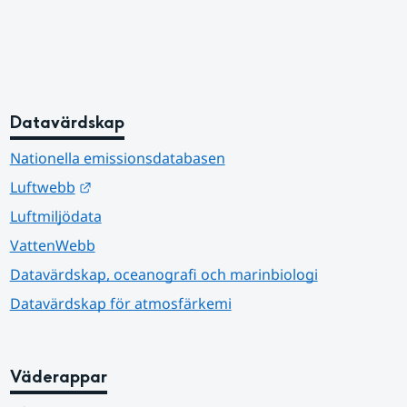
Datavärdskap
Nationella emissionsdatabasen
Länk till annan webbplats.
Luftwebb
Luftmiljödata
VattenWebb
Datavärdskap, oceanografi och marinbiologi
Datavärdskap för atmosfärkemi
Väderappar