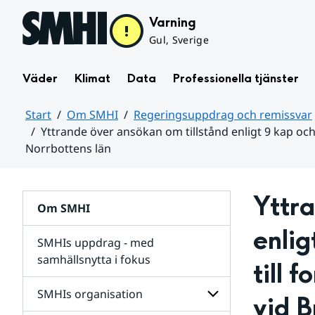
Hoppa till sidans innehåll
Varning
Gul, Sverige
Väder
Klimat
Data
Professionella tjänster
Start
Om SMHI
Regeringsuppdrag och remissvar
Yttrande över ansökan om tillstånd enligt 9 kap oc
Norrbottens län
Huvudinnehåll
Yttra
Om SMHI
enlig
SMHIs uppdrag - med
samhällsnytta i fokus
till 
remissvar
SMHIs organisation
vid B
och