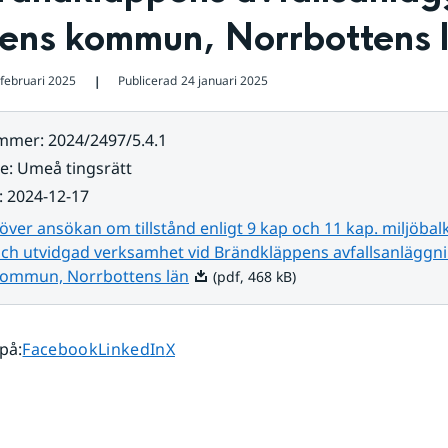
dens kommun, Norrbottens 
 februari 2025
Publicerad
24 januari 2025
❘
ummer
:
2024/2497/5.4.1
re
:
Umeå tingsrätt
:
2024-12-17
över ansökan om tillstånd enligt 9 kap och 11 kap. miljöbalke
och utvidgad verksamhet vid Brändkläppens avfallsanläggni
Pdf, 468 kB.
ommun, Norrbottens län
(pdf, 468 kB)
Dela sidan på
Dela sidan på
Dela sidan på
 på
:
Facebook
LinkedIn
X