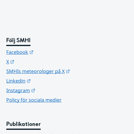
Följ SMHI
Länk till annan webbplats.
Facebook
Länk till annan webbplats.
X
Länk till annan webbplats.
SMHIs meteorologer på X
Länk till annan webbplats.
Linkedin
Länk till annan webbplats.
Instagram
Policy för sociala medier
Publikationer