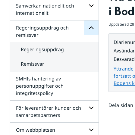
Regeringsuppdrag
Samverkan nationellt och
för
Undersidor
i Bo
Undersidor
för
internationellt
SMHIs
Undersidor
organisation
Uppdaterad
28
för
Regeringsuppdrag och
Samverkan
remissvar
nationellt
Diarien
och
internationellt
Regeringsuppdrag
Avsända
Besvarad
Remissvar
Yttrande 
fortsatt 
SMHIs hantering av
Bodens k
personuppgifter och
integritetspolicy
Dela sidan
För leverantörer, kunder och
samarbetspartners
Undersidor
för
Om webbplatsen
För