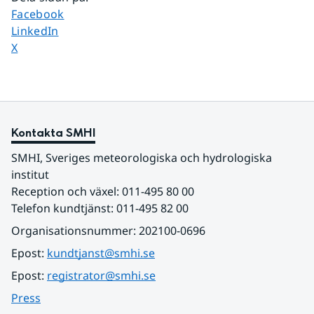
Dela sidan på
Facebook
Dela sidan på
LinkedIn
Dela sidan på
X
Kontakta SMHI
SMHI, Sveriges meteorologiska och hydrologiska 
institut
Reception och växel: 011-495 80 00
Telefon kundtjänst: 011-495 82 00
Organisationsnummer: 202100-0696
Epost: 
kundtjanst@smhi.se
Epost: 
registrator@smhi.se
Press