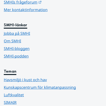
Länk till annan webbplats.
SMHIs frågeforum
Mer kontaktinformation
SMHI-länkar
Jobba på SMHI
Om SMHI
SMHI-bloggen
SMHI-podden
Teman
Havsmiljö i kust och hav
Kunskapscentrum för klimatanpassning
Luftkvalitet
SIMAIR