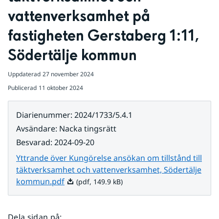
vattenverksamhet på 
fastigheten Gerstaberg 1:11, 
Södertälje kommun
Uppdaterad
27 november 2024
Publicerad
11 oktober 2024
Diarienummer
:
2024/1733/5.4.1
Avsändare
:
Nacka tingsrätt
Besvarad
:
2024-09-20
Yttrande över Kungörelse ansökan om tillstånd till
täktverksamhet och vattenverksamhet, Södertälje
Pdf, 149.9 kB.
kommun.pdf
(pdf, 149.9 kB)
Dela sidan på
: