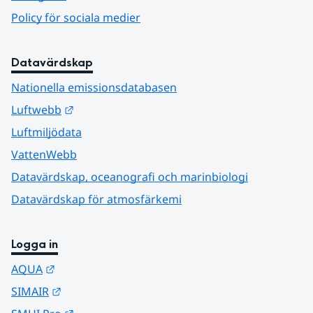
Policy för sociala medier
Datavärdskap
Nationella emissionsdatabasen
Länk till annan webbplats.
Luftwebb
Luftmiljödata
VattenWebb
Datavärdskap, oceanografi och marinbiologi
Datavärdskap för atmosfärkemi
Logga in
Länk till annan webbplats.
AQUA
Länk till annan webbplats.
SIMAIR