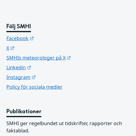
Följ SMHI
Länk till annan webbplats.
Facebook
Länk till annan webbplats.
X
Länk till annan webbplats.
SMHIs meteorologer på X
Länk till annan webbplats.
Linkedin
Länk till annan webbplats.
Instagram
Policy för sociala medier
Publikationer
SMHI ger regelbundet ut tidskrifter, rapporter och 
faktablad.