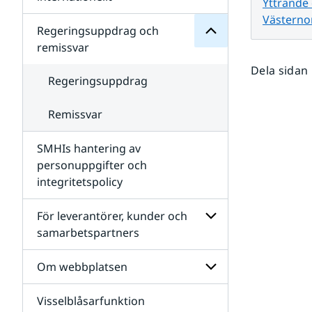
Yttrande
SMHIs
Undersidor
organisation
Västernor
för
Regeringsuppdrag och
Samverkan
remissvar
nationellt
och
Dela sidan
internationellt
Regeringsuppdrag
Remissvar
SMHIs hantering av
personuppgifter och
integritetspolicy
För leverantörer, kunder och
samarbetspartners
Undersidor
för
Om webbplatsen
För
leverantörer,
Visselblåsarfunktion
kunder
Undersidor