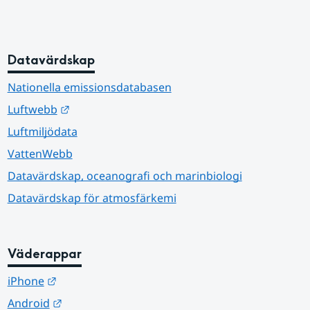
Datavärdskap
Nationella emissionsdatabasen
Länk till annan webbplats.
Luftwebb
Luftmiljödata
VattenWebb
Datavärdskap, oceanografi och marinbiologi
Datavärdskap för atmosfärkemi
Väderappar
Länk till annan webbplats.
iPhone
Länk till annan webbplats.
Android