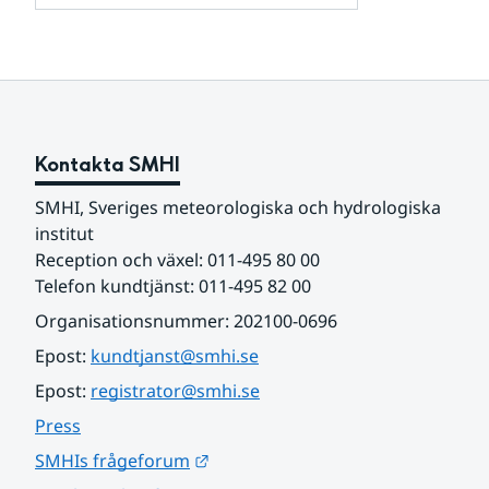
och
för
samarbetspartners
Om
webbplatsen
Kontakta SMHI
SMHI, Sveriges meteorologiska och hydrologiska 
institut
Reception och växel: 011-495 80 00
Telefon kundtjänst: 011-495 82 00
Organisationsnummer: 202100-0696
Epost: 
kundtjanst@smhi.se
Epost: 
registrator@smhi.se
Press
Länk till annan webbplats.
SMHIs frågeforum