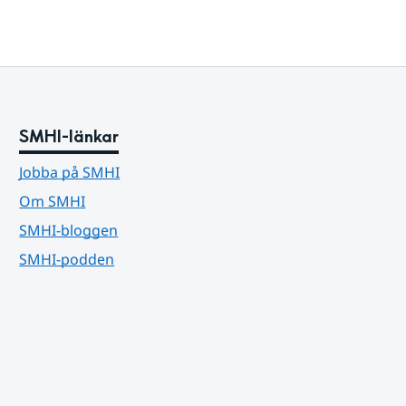
SMHI-länkar
Jobba på SMHI
Om SMHI
SMHI-bloggen
SMHI-podden