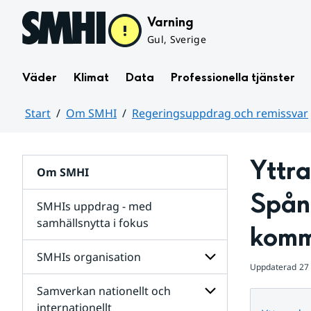
Hoppa till sidans innehåll
Varning
Gul, Sverige
Väder
Klimat
Data
Professionella tjänster
Start
Om SMHI
Regeringsuppdrag och remissvar
Huvudinnehåll
Yttr
Om SMHI
Spån
SMHIs uppdrag - med
samhällsnytta i fokus
komm
remissvar
SMHIs organisation
och
Uppdaterad
27
Regeringsuppdrag
Samverkan nationellt och
för
Undersidor
Undersidor
för
internationellt