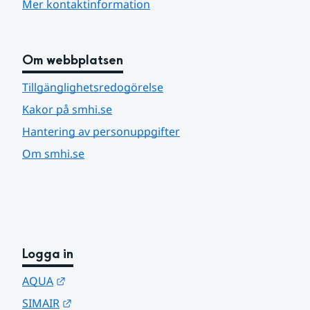
Mer kontaktinformation
Om webbplatsen
Tillgänglighetsredogörelse
Kakor på smhi.se
Hantering av personuppgifter
Om smhi.se
Logga in
Länk till annan webbplats.
AQUA
Länk till annan webbplats.
SIMAIR