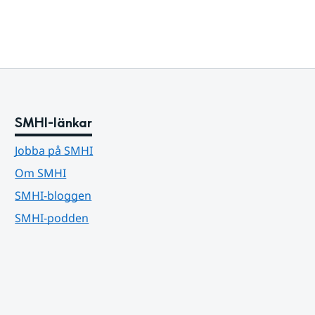
SMHI-länkar
Jobba på SMHI
Om SMHI
SMHI-bloggen
SMHI-podden