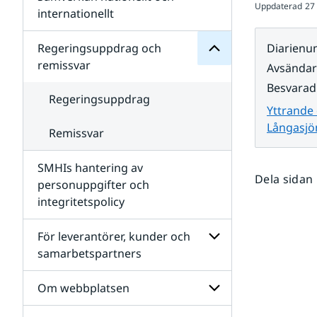
Uppdaterad
27
Undersidor
för
internationellt
SMHIs
Undersidor
organisation
för
Regeringsuppdrag och
Diarien
Samverkan
remissvar
Avsända
nationellt
och
Besvarad
internationellt
Regeringsuppdrag
Yttrande
Långasjö
Remissvar
SMHIs hantering av
Dela sidan
personuppgifter och
integritetspolicy
För leverantörer, kunder och
samarbetspartners
Undersidor
för
Om webbplatsen
För
leverantörer,