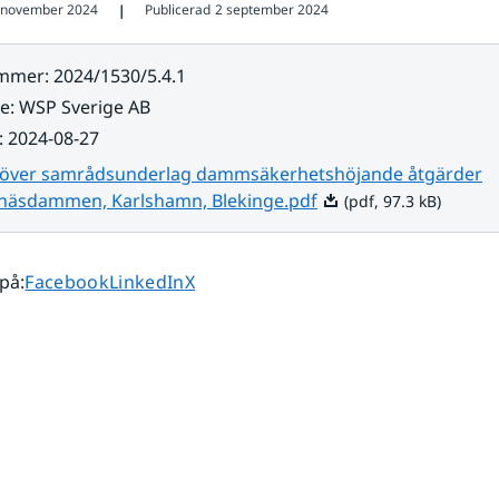
 november 2024
Publicerad
2 september 2024
❘
ummer
:
2024/1530/5.4.1
re
:
WSP Sverige AB
:
2024-08-27
 över samrådsunderlag dammsäkerhetshöjande åtgärder
Pdf, 97.3 kB.
näsdammen, Karlshamn, Blekinge.pdf
(pdf, 97.3 kB)
Dela sidan på
Dela sidan på
Dela sidan på
 på
:
Facebook
LinkedIn
X