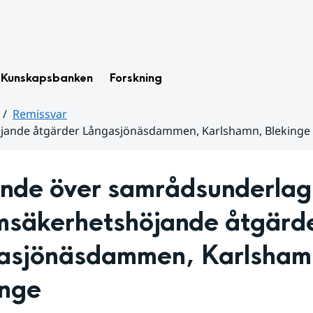
Kunskapsbanken
Forskning
Remissvar
jande åtgärder Långasjönäsdammen, Karlshamn, Blekinge
ande över samrådsunderlag 
säkerhetshöjande åtgärde
asjönäsdammen, Karlshamn
inge