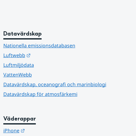
Datavärdskap
Nationella emissionsdatabasen
Länk till annan webbplats.
Luftwebb
Luftmiljödata
VattenWebb
Datavärdskap, oceanografi och marinbiologi
Datavärdskap för atmosfärkemi
Väderappar
Länk till annan webbplats.
iPhone