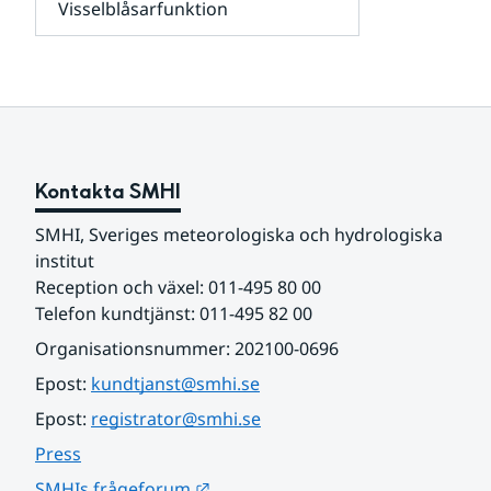
Visselblåsarfunktion
kunder
Undersidor
och
för
samarbetspartners
Om
webbplatsen
Kontakta SMHI
SMHI, Sveriges meteorologiska och hydrologiska 
institut
Reception och växel: 011-495 80 00
Telefon kundtjänst: 011-495 82 00
Organisationsnummer: 202100-0696
Epost: 
kundtjanst@smhi.se
Epost: 
registrator@smhi.se
Press
Länk till annan webbplats.
SMHIs frågeforum