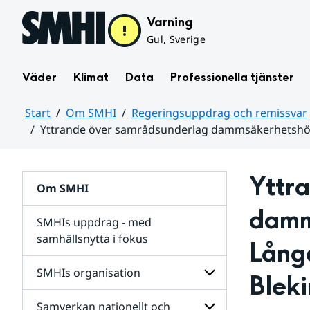
Hoppa till sidans innehåll
Varning
Gul, Sverige
Väder
Klimat
Data
Professionella tjänster
Start
Om SMHI
Regeringsuppdrag och remissvar
Yttrande över samrådsunderlag dammsäkerhetshö
Huvudinnehåll
Yttr
Om SMHI
damm
SMHIs uppdrag - med
samhällsnytta i fokus
Lång
remissvar
SMHIs organisation
Blek
och
Regeringsuppdrag
Samverkan nationellt och
för
Undersidor