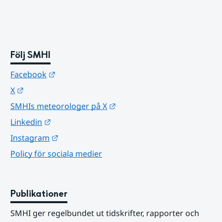
Följ SMHI
Länk till annan webbplats.
Facebook
Länk till annan webbplats.
X
Länk till annan webbplats.
SMHIs meteorologer på X
Länk till annan webbplats.
Linkedin
Länk till annan webbplats.
Instagram
Policy för sociala medier
Publikationer
SMHI ger regelbundet ut tidskrifter, rapporter och 