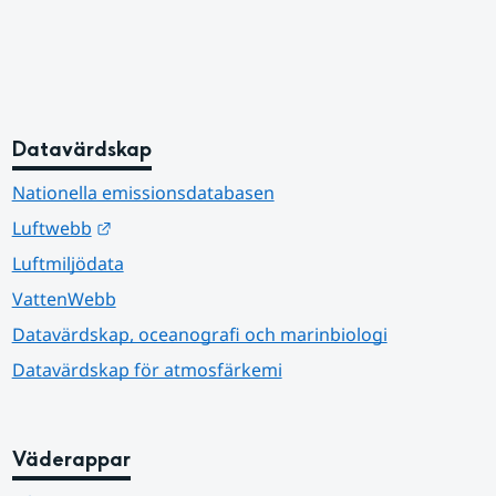
Datavärdskap
Nationella emissionsdatabasen
Länk till annan webbplats.
Luftwebb
Luftmiljödata
VattenWebb
Datavärdskap, oceanografi och marinbiologi
Datavärdskap för atmosfärkemi
Väderappar