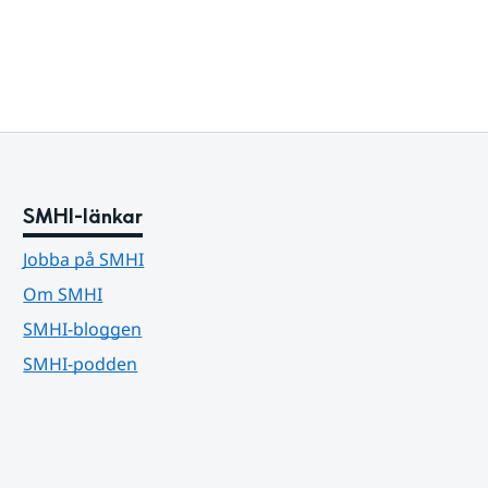
SMHI-länkar
Jobba på SMHI
Om SMHI
SMHI-bloggen
SMHI-podden