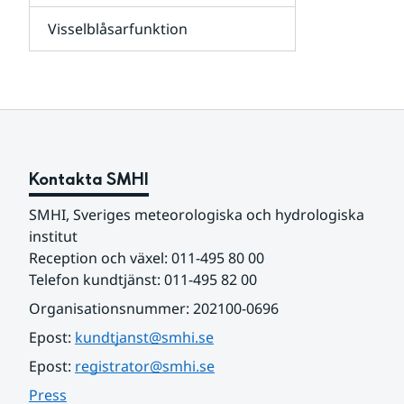
leverantörer,
Visselblåsarfunktion
kunder
Undersidor
och
för
samarbetspartners
Om
webbplatsen
Kontakta SMHI
SMHI, Sveriges meteorologiska och hydrologiska 
institut
Reception och växel: 011-495 80 00
Telefon kundtjänst: 011-495 82 00
Organisationsnummer: 202100-0696
Epost: 
kundtjanst@smhi.se
Epost: 
registrator@smhi.se
Press