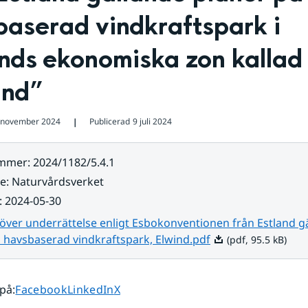
aserad vindkraftspark i 
nds ekonomiska zon kallad 
ind”
 november 2024
Publicerad
9 juli 2024
❘
ummer
:
2024/1182/5.4.1
re
:
Naturvårdsverket
:
2024-05-30
över underrättelse enligt Esbokonventionen från Estland g
Pdf, 95.5 kB.
 havsbaserad vindkraftspark, Elwind.pdf
(pdf, 95.5 kB)
Dela sidan på
Dela sidan på
Dela sidan på
 på
:
Facebook
LinkedIn
X