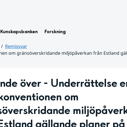
Kunskapsbanken
Forskning
Remissvar
onen om gränsöverskridande miljöpåverkan från Estland gäl
nde över - Underrättelse en
konventionen om 
söverskridande miljöpåverk
Estland gällande planer på 