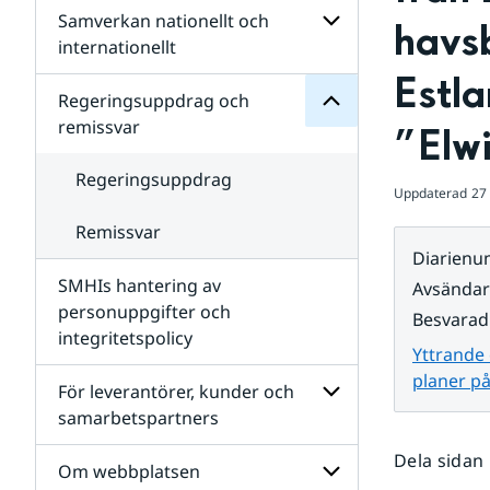
Regeringsuppdrag
Samverkan nationellt och
för
Undersidor
havsb
Undersidor
för
internationellt
SMHIs
Undersidor
Estla
organisation
för
Regeringsuppdrag och
Samverkan
remissvar
”Elw
nationellt
och
internationellt
Regeringsuppdrag
Uppdaterad
27
Remissvar
Diarien
SMHIs hantering av
Avsända
personuppgifter och
Besvarad
integritetspolicy
Yttrande 
planer på
För leverantörer, kunder och
samarbetspartners
Undersidor
Dela sidan
för
Om webbplatsen
För