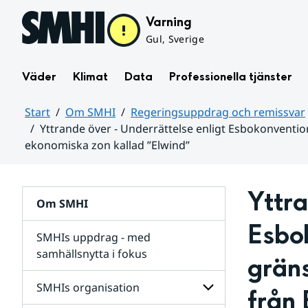
Hoppa till sidans innehåll
Varning
Gul, Sverige
Väder
Klimat
Data
Professionella tjänster
Start
Om SMHI
Regeringsuppdrag och remissvar
Yttrande över - Underrättelse enligt Esbokonventi
ekonomiska zon kallad ”Elwind”
Huvudinnehåll
Yttra
Om SMHI
Esbo
SMHIs uppdrag - med
samhällsnytta i fokus
grän
remissvar
SMHIs organisation
från 
och