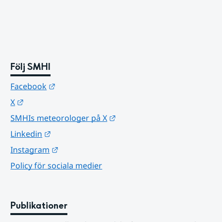
Följ SMHI
Länk till annan webbplats.
Facebook
Länk till annan webbplats.
X
Länk till annan webbplats.
SMHIs meteorologer på X
Länk till annan webbplats.
Linkedin
Länk till annan webbplats.
Instagram
Policy för sociala medier
Publikationer