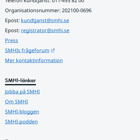
Telefon kundtjänst: 011-495 82 00
Organisationsnummer: 202100-0696
Epost: 
kundtjanst@smhi.se
Epost: 
registrator@smhi.se
Press
Länk till annan webbplats.
SMHIs frågeforum
Mer kontaktinformation
SMHI-länkar
Jobba på SMHI
Om SMHI
SMHI-bloggen
SMHI-podden