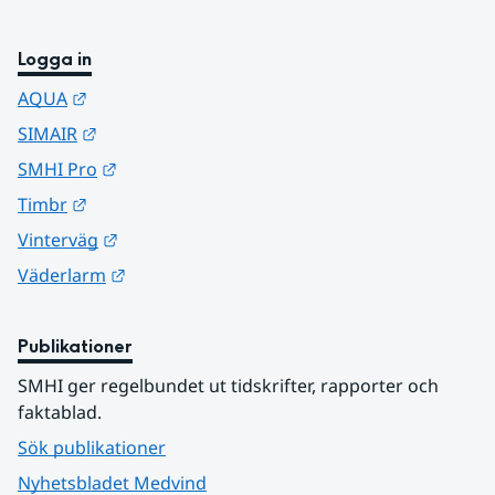
Logga in
Länk till annan webbplats.
AQUA
Länk till annan webbplats.
SIMAIR
Länk till annan webbplats.
SMHI Pro
Länk till annan webbplats.
Timbr
Länk till annan webbplats.
Vinterväg
Länk till annan webbplats.
Väderlarm
Publikationer
SMHI ger regelbundet ut tidskrifter, rapporter och 
faktablad.
Sök publikationer
Nyhetsbladet Medvind