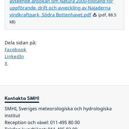
avseende ansökan om Natura 2000-tillstånd för
uppförande, drift och avveckling av Najaderna
Pdf, 88.5 kB.
vindkraftpark, Södra Bottenhavet.pdf
(pdf, 88.5
kB)
Dela sidan på
:
Dela sidan på
Facebook
Dela sidan på
LinkedIn
Dela sidan på
X
Kontakta SMHI
SMHI, Sveriges meteorologiska och hydrologiska 
institut
Reception och växel: 011-495 80 00