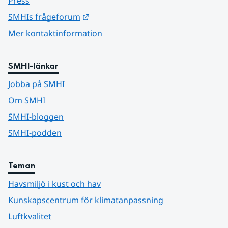
Press
Länk till annan webbplats.
SMHIs frågeforum
Mer kontaktinformation
SMHI-länkar
Jobba på SMHI
Om SMHI
SMHI-bloggen
SMHI-podden
Teman
Havsmiljö i kust och hav
Kunskapscentrum för klimatanpassning
Luftkvalitet