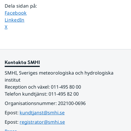
Dela sidan på
:
Dela sidan på
Facebook
Dela sidan på
LinkedIn
Dela sidan på
X
Kontakta SMHI
SMHI, Sveriges meteorologiska och hydrologiska 
institut
Reception och växel: 011-495 80 00
Telefon kundtjänst: 011-495 82 00
Organisationsnummer: 202100-0696
Epost: 
kundtjanst@smhi.se
Epost: 
registrator@smhi.se