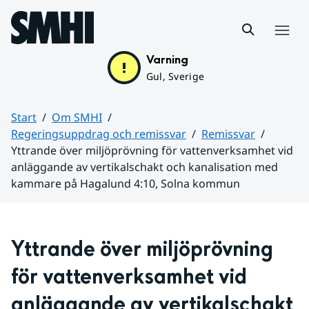
Hoppa till sidans innehåll
Meny
Varning
Gul, Sverige
Start
Om SMHI
Regeringsuppdrag och remissvar
Remissvar
Yttrande över miljöprövning för vattenverksamhet vid
anläggande av vertikalschakt och kanalisation med
kammare på Hagalund 4:10, Solna kommun
Huvudinnehåll
Yttrande över miljöprövning 
för vattenverksamhet vid 
anläggande av vertikalschakt 