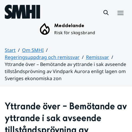
Hoppa till sidans innehåll
Meny
Meddelande
Risk för skogsbrand
Start
Om SMHI
Regeringsuppdrag och remissvar
Remissvar
Yttrande över – Bemötande av yttrande i sak avseende
tillståndsprövning av Vindpark Aurora enligt lagen om
Sveriges ekonomiska zon
Huvudinnehåll
Yttrande över – Bemötande av 
yttrande i sak avseende 
tillståndsprövning av 