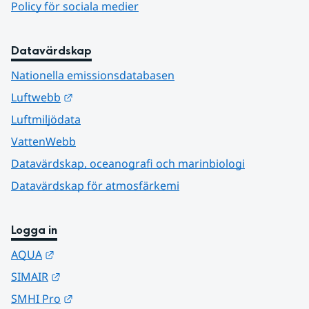
Policy för sociala medier
Datavärdskap
Nationella emissionsdatabasen
Länk till annan webbplats.
Luftwebb
Luftmiljödata
VattenWebb
Datavärdskap, oceanografi och marinbiologi
Datavärdskap för atmosfärkemi
Logga in
Länk till annan webbplats.
AQUA
Länk till annan webbplats.
SIMAIR
Länk till annan webbplats.
SMHI Pro