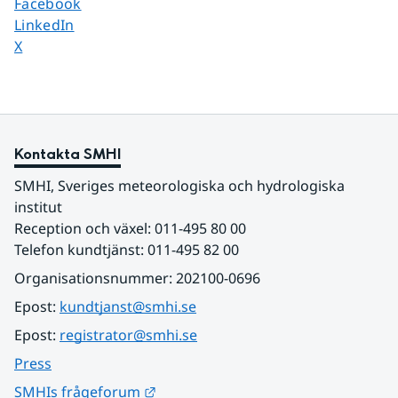
Dela sidan på
Facebook
Dela sidan på
LinkedIn
Dela sidan på
X
Kontakta SMHI
SMHI, Sveriges meteorologiska och hydrologiska 
institut
Reception och växel: 011-495 80 00
Telefon kundtjänst: 011-495 82 00
Organisationsnummer: 202100-0696
Epost: 
kundtjanst@smhi.se
Epost: 
registrator@smhi.se
Press
Länk till annan webbplats.
SMHIs frågeforum