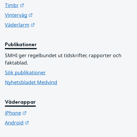
Länk till annan webbplats.
Timbr
Länk till annan webbplats.
Vinterväg
Länk till annan webbplats.
Väderlarm
Publikationer
SMHI ger regelbundet ut tidskrifter, rapporter och 
faktablad.
Sök publikationer
Nyhetsbladet Medvind
Väderappar
Länk till annan webbplats.
iPhone
Länk till annan webbplats.
Android