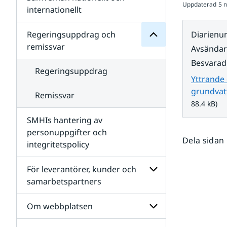
Uppdaterad
5 
Undersidor
för
internationellt
SMHIs
Undersidor
organisation
för
Regeringsuppdrag och
Diarien
Samverkan
remissvar
Avsända
nationellt
och
Besvarad
internationellt
Regeringsuppdrag
Yttrande
grundvat
Remissvar
88.4 kB)
SMHIs hantering av
personuppgifter och
Dela sidan
integritetspolicy
För leverantörer, kunder och
samarbetspartners
Undersidor
för
Om webbplatsen
För
leverantörer,