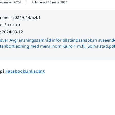
november 2024
Publicerad
26 mars 2024
❘
ummer
:
2024/643/5.4.1
re
:
Structor
:
2024-03-12
 över Avgränsningssamråd inför tillståndsansökan avseend
tenbortledning med mera inom Kairo 1 m.fl., Solna stad.pd
Dela sidan på
Dela sidan på
Dela sidan på
 på
:
Facebook
LinkedIn
X