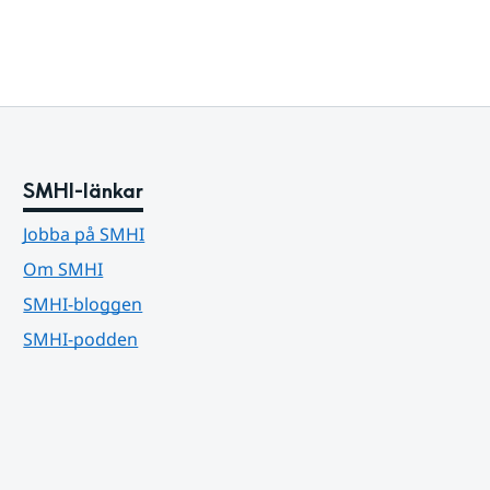
SMHI-länkar
Jobba på SMHI
Om SMHI
SMHI-bloggen
SMHI-podden