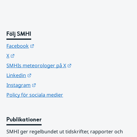
Följ SMHI
Länk till annan webbplats.
Facebook
Länk till annan webbplats.
X
Länk till annan webbplats.
SMHIs meteorologer på X
Länk till annan webbplats.
Linkedin
Länk till annan webbplats.
Instagram
Policy för sociala medier
Publikationer
SMHI ger regelbundet ut tidskrifter, rapporter och 