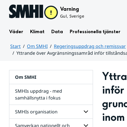
Hoppa till sidans innehåll
Varning
Gul, Sverige
Väder
Klimat
Data
Professionella tjänster
Start
Om SMHI
Regeringsuppdrag och remissvar
Yttrande över Avgränsningssamråd inför tillstånd
Huvudinnehåll
Yttr
Om SMHI
inför
SMHIs uppdrag - med
samhällsnytta i fokus
grun
remissvar
SMHIs organisation
inom 
och
Regeringsuppdrag
Samverkan nationellt och
för
Undersidor