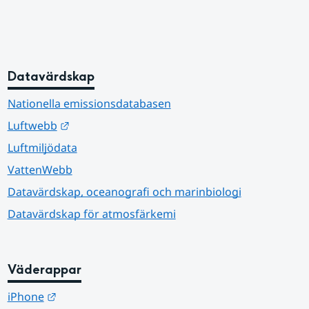
Datavärdskap
Nationella emissionsdatabasen
Länk till annan webbplats.
Luftwebb
Luftmiljödata
VattenWebb
Datavärdskap, oceanografi och marinbiologi
Datavärdskap för atmosfärkemi
Väderappar
Länk till annan webbplats.
iPhone