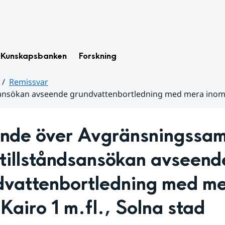
Kunskapsbanken
Forskning
Remissvar
sansökan avseende grundvattenbortledning med mera inom Ka
ande över Avgränsningssam
 tillståndsansökan avseende
dvattenbortledning med me
Kairo 1 m.fl., Solna stad