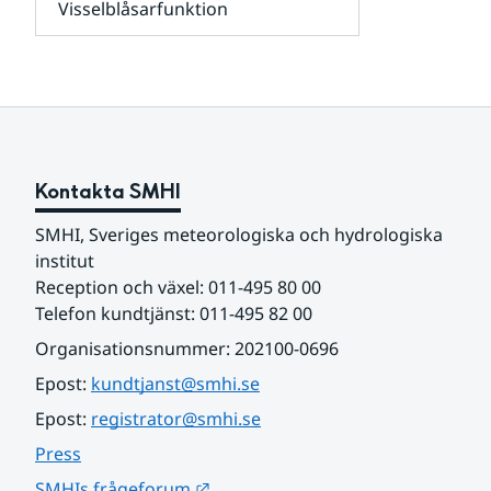
Visselblåsarfunktion
kunder
Undersidor
och
för
samarbetspartners
Om
webbplatsen
Kontakta SMHI
SMHI, Sveriges meteorologiska och hydrologiska 
institut
Reception och växel: 011-495 80 00
Telefon kundtjänst: 011-495 82 00
Organisationsnummer: 202100-0696
Epost: 
kundtjanst@smhi.se
Epost: 
registrator@smhi.se
Press
Länk till annan webbplats.
SMHIs frågeforum