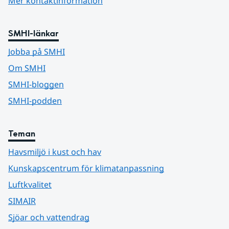
Mer kontaktinformation
SMHI-länkar
Jobba på SMHI
Om SMHI
SMHI-bloggen
SMHI-podden
Teman
Havsmiljö i kust och hav
Kunskapscentrum för klimatanpassning
Luftkvalitet
SIMAIR
Sjöar och vattendrag