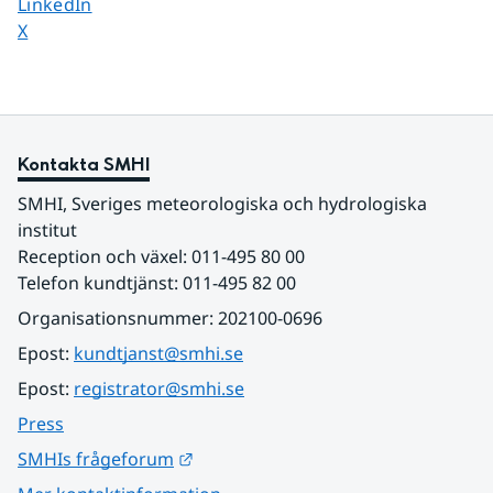
Dela sidan på
LinkedIn
Dela sidan på
X
Kontakta SMHI
SMHI, Sveriges meteorologiska och hydrologiska 
institut
Reception och växel: 011-495 80 00
Telefon kundtjänst: 011-495 82 00
Organisationsnummer: 202100-0696
Epost: 
kundtjanst@smhi.se
Epost: 
registrator@smhi.se
Press
Länk till annan webbplats.
SMHIs frågeforum