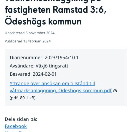
fastigheten Ramstad 3:6, 
Ödeshögs kommun
Uppdaterad
5 november 2024
Publicerad
13 februari 2024
Diarienummer
:
2023/1954/10.1
Avsändare
:
Växjö tingsrätt
Besvarad
:
2024-02-01
Yttrande över ansökan om tillstånd till
Pdf, 89.1
våtmarksanläggning, Ödeshögs kommun.pdf
(pdf, 89.1 kB)
Dela sidan på
:
Dela sidan på
Facebook