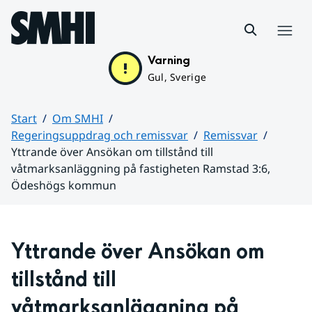
Hoppa till sidans innehåll
Meny
Varning
Gul, Sverige
Start
Om SMHI
Regeringsuppdrag och remissvar
Remissvar
Yttrande över Ansökan om tillstånd till
våtmarksanläggning på fastigheten Ramstad 3:6,
Ödeshögs kommun
Huvudinnehåll
Yttrande över Ansökan om 
tillstånd till 
våtmarksanläggning på 