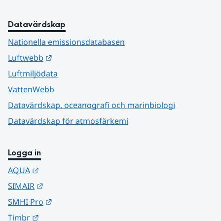
Datavärdskap
Nationella emissionsdatabasen
Länk till annan webbplats.
Luftwebb
Luftmiljödata
VattenWebb
Datavärdskap, oceanografi och marinbiologi
Datavärdskap för atmosfärkemi
Logga in
Länk till annan webbplats.
AQUA
Länk till annan webbplats.
SIMAIR
Länk till annan webbplats.
SMHI Pro
Länk till annan webbplats.
Timbr