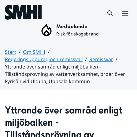
Hoppa till sidans innehåll
Meny
Meddelande
Risk för skogsbrand
Start
Om SMHI
Regeringsuppdrag och remissvar
Remissvar
Yttrande över samråd enligt miljöbalken -
Tillståndsprövning av vattenverksamhet, broar över
Fyrisån vid Ultuna, Uppsala kommun
Huvudinnehåll
Yttrande över samråd enligt 
miljöbalken - 
Tillståndsprövning av 