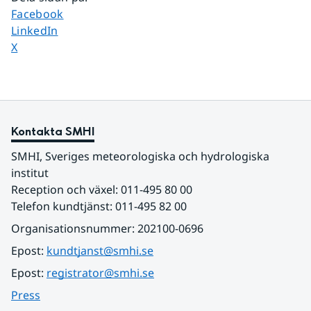
Dela sidan på
Facebook
Dela sidan på
LinkedIn
Dela sidan på
X
Kontakta SMHI
SMHI, Sveriges meteorologiska och hydrologiska 
institut
Reception och växel: 011-495 80 00
Telefon kundtjänst: 011-495 82 00
Organisationsnummer: 202100-0696
Epost: 
kundtjanst@smhi.se
Epost: 
registrator@smhi.se
Press