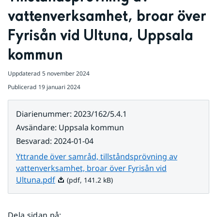
vattenverksamhet, broar över 
Fyrisån vid Ultuna, Uppsala 
kommun
Uppdaterad
5 november 2024
Publicerad
19 januari 2024
Diarienummer
:
2023/162/5.4.1
Avsändare
:
Uppsala kommun
Besvarad
:
2024-01-04
Yttrande över samråd, tillståndsprövning av
vattenverksamhet, broar över Fyrisån vid
Pdf, 141.2 kB.
Ultuna.pdf
(pdf, 141.2 kB)
Dela sidan på
: