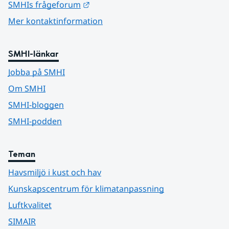
Länk till annan webbplats.
SMHIs frågeforum
Mer kontaktinformation
SMHI-länkar
Jobba på SMHI
Om SMHI
SMHI-bloggen
SMHI-podden
Teman
Havsmiljö i kust och hav
Kunskapscentrum för klimatanpassning
Luftkvalitet
SIMAIR