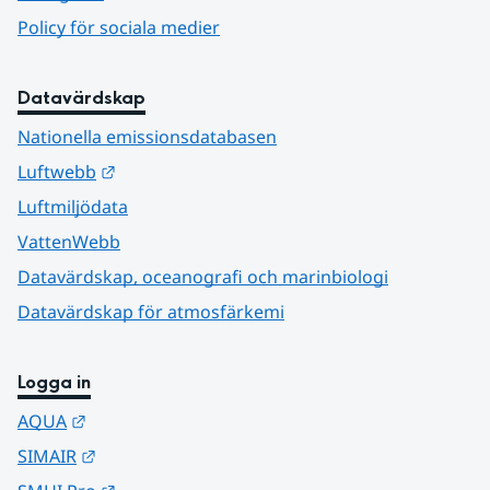
Policy för sociala medier
Datavärdskap
Nationella emissionsdatabasen
Länk till annan webbplats.
Luftwebb
Luftmiljödata
VattenWebb
Datavärdskap, oceanografi och marinbiologi
Datavärdskap för atmosfärkemi
Logga in
Länk till annan webbplats.
AQUA
Länk till annan webbplats.
SIMAIR