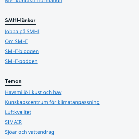
Mer kontaktinformation
SMHI-länkar
Jobba på SMHI
Om SMHI
SMHI-bloggen
SMHI-podden
Teman
Havsmiljö i kust och hav
Kunskapscentrum för klimatanpassning
Luftkvalitet
SIMAIR
Sjöar och vattendrag