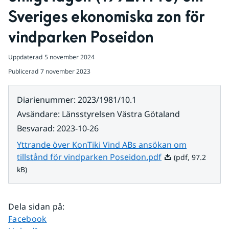
Sveriges ekonomiska zon för 
vindparken Poseidon
Uppdaterad
5 november 2024
Publicerad
7 november 2023
Diarienummer
:
2023/1981/10.1
Avsändare
:
Länsstyrelsen Västra Götaland
Besvarad
:
2023-10-26
Yttrande över KonTiki Vind ABs ansökan om
Pdf, 97.2 kB.
tillstånd för vindparken Poseidon.pdf
(pdf, 97.2
kB)
Dela sidan på
:
Dela sidan på
Facebook