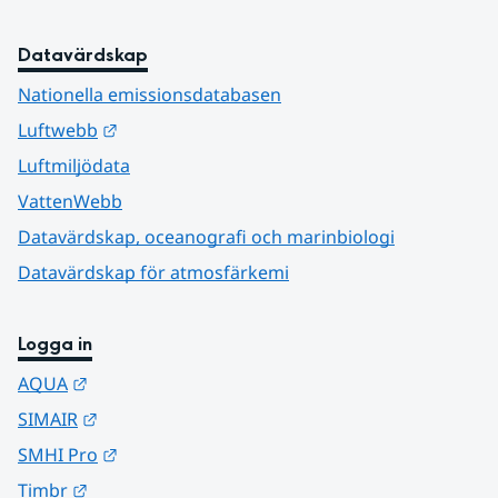
Datavärdskap
Nationella emissionsdatabasen
Länk till annan webbplats.
Luftwebb
Luftmiljödata
VattenWebb
Datavärdskap, oceanografi och marinbiologi
Datavärdskap för atmosfärkemi
Logga in
Länk till annan webbplats.
AQUA
Länk till annan webbplats.
SIMAIR
Länk till annan webbplats.
SMHI Pro
Länk till annan webbplats.
Timbr