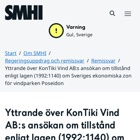
Hoppa till sidans innehåll
Meny
Varning
Gul, Sverige
Start
Om SMHI
Regeringsuppdrag och remissvar
Remissvar
Yttrande över KonTiki Vind AB:s ansökan om tillstånd
enligt lagen (1992:1140) om Sveriges ekonomiska zon
för vindparken Poseidon
Huvudinnehåll
Yttrande över KonTiki Vind 
AB:s ansökan om tillstånd 
enligt lagen (1992:1140) om 