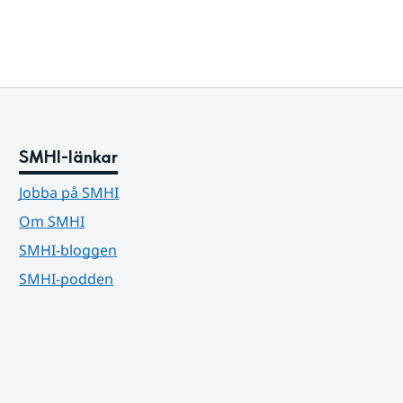
SMHI-länkar
Jobba på SMHI
Om SMHI
SMHI-bloggen
SMHI-podden