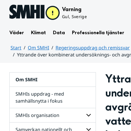
Hoppa till sidans innehåll
Varning
Gul, Sverige
Väder
Klimat
Data
Professionella tjänster
Start
Om SMHI
Regeringsuppdrag och remissvar
Yttrande över kombinerat undersöknings- och avgr
Huvudinnehåll
Yttra
Om SMHI
under
SMHIs uppdrag - med
samhällsnytta i fokus
avgr
remissvar
SMHIs organisation
vatte
och
Regeringsuppdrag
Samverkan nationellt och
för
Undersidor