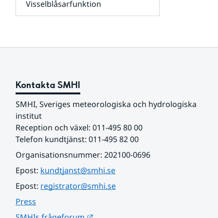
Visselblåsarfunktion
kunder
Undersidor
och
för
samarbetspartners
Om
webbplatsen
Kontakta SMHI
SMHI, Sveriges meteorologiska och hydrologiska 
institut
Reception och växel: 011-495 80 00
Telefon kundtjänst: 011-495 82 00
Organisationsnummer: 202100-0696
Epost: 
kundtjanst@smhi.se
Epost: 
registrator@smhi.se
Press
Länk till annan webbplats.
SMHIs frågeforum