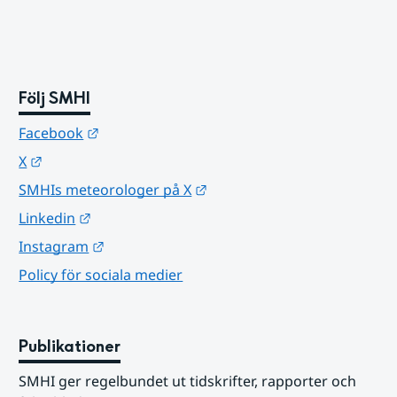
Följ SMHI
Länk till annan webbplats.
Facebook
Länk till annan webbplats.
X
Länk till annan webbplats.
SMHIs meteorologer på X
Länk till annan webbplats.
Linkedin
Länk till annan webbplats.
Instagram
Policy för sociala medier
Publikationer
SMHI ger regelbundet ut tidskrifter, rapporter och 