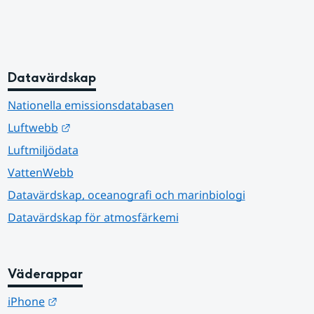
Datavärdskap
Nationella emissionsdatabasen
Länk till annan webbplats.
Luftwebb
Luftmiljödata
VattenWebb
Datavärdskap, oceanografi och marinbiologi
Datavärdskap för atmosfärkemi
Väderappar
Länk till annan webbplats.
iPhone