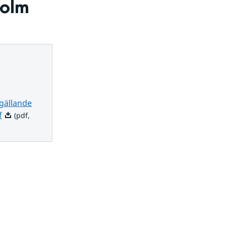
holm
gällande
Pdf, 96.8 kB.
f
(pdf,