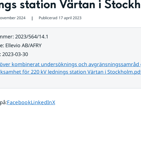
ngs station Värtan i Stock
november 2024
Publicerad
17 april 2023
❘
ummer
:
2023/564/14.1
re
:
Ellevio AB/AFRY
:
2023-03-30
 över kombinerat undersöknings och avgränsningssamråd 
ksamhet för 220 kV lednings station Värtan i Stockholm.pd
Dela sidan på
Dela sidan på
Dela sidan på
 på
:
Facebook
LinkedIn
X