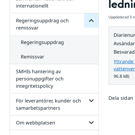
ledni
Undersidor
för
internationellt
SMHIs
Undersidor
organisation
Uppdaterad
5 
för
Regeringsuppdrag och
Samverkan
remissvar
nationellt
Diarien
och
internationellt
Regeringsuppdrag
Avsända
Besvarad
Remissvar
Yttrande
vattenver
SMHIs hantering av
96.8 kB)
personuppgifter och
integritetspolicy
Dela sidan
För leverantörer, kunder och
samarbetspartners
Undersidor
för
Om webbplatsen
För
leverantörer,